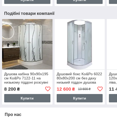
Подібні товари компанії
Душова кабіна 90х90х195
Душовий бокс Ko&Po 6022
Душо
см Ko&Po 7122-11 на
80х80х200 см без даху
120x
низькому піддоні розсувні
низький піддон душова
ліва
двері з малюнком
кабіна матові розсувні
асим
8 200
12 600
11 
₴
₴
13 600 ₴
загартоване скло
двері
мато
мм р
Купити
Купити
Про нас