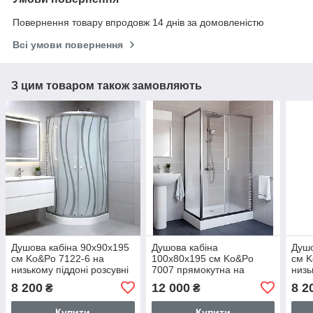
Повернення товару впродовж 14 днів за домовленістю
Всі умови повернення
З цим товаром також замовляють
Душова кабіна 90х90х195
Душова кабіна
Душо
см Ko&Po 7122-6 на
100х80х195 см Ko&Po
см K
низькому піддоні розсувні
7007 прямокутна на
низь
двері з малюнком
низькому піддоні розсувні
зага
8 200
12 000
8 2
₴
₴
загартоване скло
двері матове скло 5мм
мал
Купити
Купити