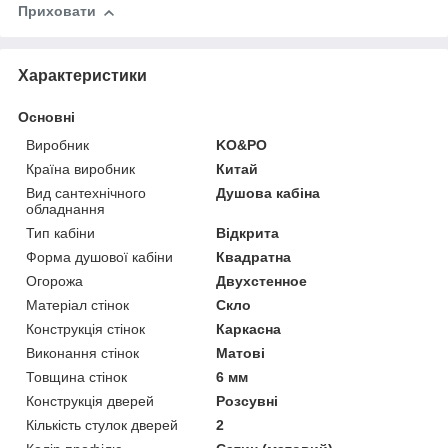
Приховати
Характеристики
Основні
Виробник
KO&PO
Країна виробник
Китай
Вид сантехнічного
Душова кабіна
обладнання
Тип кабіни
Відкрита
Форма душової кабіни
Квадратна
Огорожа
Двухстенное
Матеріал стінок
Скло
Конструкція стінок
Каркасна
Виконання стінок
Матові
Товщина стінок
6 мм
Конструкція дверей
Розсувні
Кількість стулок дверей
2