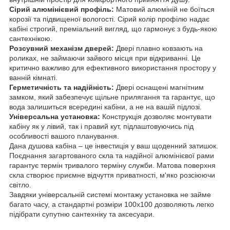
Сірий алюмінієвий профіль:
Матовий алюміній не боїться
корозії та підвищеної вологості. Сірий колір профілю надає
кабіні строгий, преміальний вигляд, що гармонує з будь-якою
сантехнікою.
Розсувний механізм дверей:
Двері плавно ковзають на
роликах, не займаючи зайвого місця при відкриванні. Це
критично важливо для ефективного використання простору у
ванній кімнаті.
Герметичність та надійність:
Двері оснащені магнітним
замком, який забезпечує щільне прилягання та гарантує, що
вода залишиться всередині кабіни, а не на вашій підлозі.
Універсальна установка:
Конструкція дозволяє монтувати
кабіну як у лівий, так і правий кут, підлаштовуючись під
особливості вашого планування.
Дана душова кабіна – це інвестиція у ваш щоденний затишок.
Поєднання загартованого скла та надійної алюмінієвої рами
гарантує термін тривалого терміну служби. Матова поверхня
скла створює приємне відчуття приватності, м'яко розсіюючи
світло.
Завдяки універсальній системі монтажу установка не займе
багато часу, а стандартні розміри 100х100 дозволяють легко
підібрати супутню сантехніку та аксесуари.