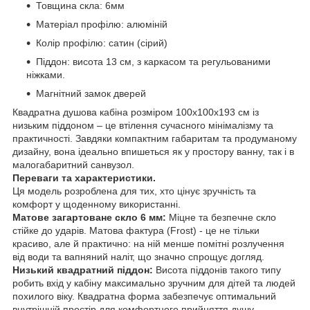
Товщина скла: 6мм
Матеріал профілю: алюміній
Колір профілю: сатин (сірий)
Піддон: висота 13 см, з каркасом та регульованими
ніжками.
Магнітний замок дверей
Квадратна душова кабіна розміром 100х100х193 см із
низьким піддоном – це втілення сучасного мінімалізму та
практичності. Завдяки компактним габаритам та продуманому
дизайну, вона ідеально впишеться як у простору ванну, так і в
малогабаритний санвузол.
Переваги та характеристики.
Ця модель розроблена для тих, хто цінує зручність та
комфорт у щоденному використанні.
Матове загартоване скло 6 мм:
Міцне та безпечне скло
стійке до ударів. Матова фактура (Frost) - це не тільки
красиво, але й практично: на ній менше помітні розлучення
від води та вапняний наліт, що значно спрощує догляд.
Низький квадратний піддон:
Висота піддонів такого типу
робить вхід у кабіну максимально зручним для дітей та людей
похилого віку. Квадратна форма забезпечує оптимальний
внутрішній простір для комфортного прийняття душу.