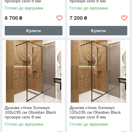
прозоре скло 8 мм
прозоре скло 8 мм
перегородка для душу
перегородка для душу
Готово до відправки
Готово до відправки
чорний профіль
чорний профіль
6 700
7 200
₴
₴
Купити
Купити
Душова стінка Sunways
Душова стінка Sunways
100х195 см Obsidian Black
120х195 см Obsidian Black
прозоре скло 8 мм
прозоре скло 8 мм
перегородка для душу
перегородка для душу
Готово до відправки
Готово до відправки
чорний профіль
чорний профіль