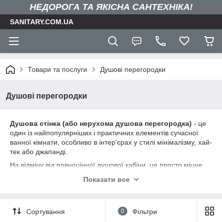
НЕДОРОГА ТА ЯКIСНА САНТЕХНІКА!
SANITARY.COM.UA
Товари та послуги
Душові перегородки
Душові перегородки
Душова стінка (або нерухома душова перегородка)
- це
один із найпопулярніших і практичних елементів сучасної
ванної кімнати, особливо в інтер'єрах у стилі мінімалізму, хай-
тек або джапанді.
На відміну від повноцінної душової кабіни, це просто міцне
полотно із загартованого скла, яке кріпиться до стіни та
Показати все
підлоги/піддону.
Ось основні причини, навіщо вона потрібна і які завдання
вирішує:
Сортування
0
Фільтри
1. Зонування та захист від бризок