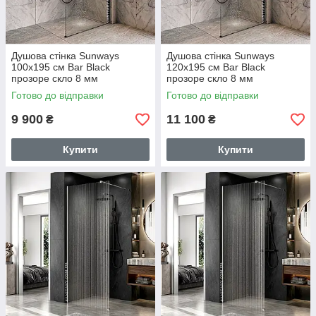
Душова стінка Sunways
Душова стінка Sunways
100х195 см Bar Black
120х195 см Bar Black
прозоре скло 8 мм
прозоре скло 8 мм
перегородка для душу з
перегородка для душу з
Готово до відправки
Готово до відправки
органайзером чорний
органайзером чорний
профіль
профіль
9 900
11 100
₴
₴
Купити
Купити