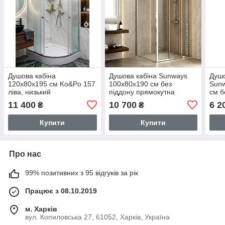
Душова кабіна
Душова кабіна Sunways
Душо
120x80х195 см Ko&Po 157
100х80х190 см без
Sunw
ліва, низький
піддону прямокутна
см б
асиметричний піддон
загартоване прозоре скло
проф
11 400
10 700
6 2
₴
₴
матове загартоване скло 5
6 мм розсувні двері
мал
мм розсувні двері
Купити
Купити
Про нас
99% позитивних з 95 відгуків за рік
Працює з 08.10.2019
м. Харків
вул. Копиловська 27, 61052, Харків, Україна