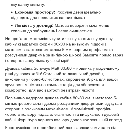
яку ванну кімнату.
Економія простору:
Розсувні двері ідеально
підходять для невеликих ванних кімнат.
Легкість у догляді:
Матова поверхня скла менш
схильна до забруднень і легко очищається.
Не проґавте можливість купити якісну та стильну душову
кабіну квадратної форми 90х90 на низькому піддоні з
матовим загартованим склом 5 мм, чорним профілем та
розсувними дверима за вигідною ціною! Замовте прямо зараз
і створіть ванну кімнату своєї мрії!
Душова кабіна Sunways Matt 80х80 – новинка у модельному
ряді душових кабін! Стильний та лаконічний дизайн,
виконаний у чорно-білих тонах, спрощена збірка для вашої
зручності, мінімальна комплектація для збереження
комфортної для вас вартості без втрати якості!
Порівняно недорога душова кабіна 80х80 см з матового 5-
міліметрового скла і двома розсувними дверцятами від кута в
сторони з роликовим механізмом. Алюмінієвий профіль
чорного кольору надає елегантності та вишуканості душовій
кабіні. Фурнітура чорного кольору доповнює зовнішній вигляд.
Конструкцією не передбачений дах, завдяки чому пара від