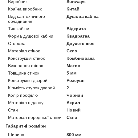
Виробник
Sunways
Країна виробник
Китай
Вид сантехнічного
Душова кабіна
обладнання
Тип кабіни
Відкрита
Форма душової кабіни
Квадратна
Огорожа
Двухстенное
Матеріал стінок
Скло
Конструкція стінок
Комбінована
Виконання стінок
Матові
Товщина стінок
5 мм
Конструкція дверей
Розсувні
Кількість стулок дверей
2
Колір профілю
Чорний
Матеріал піддону
Акрил
Стан
Новий
Матеріал передньої стінки
Скло
Габаритні розміри
Ширина
800 мм