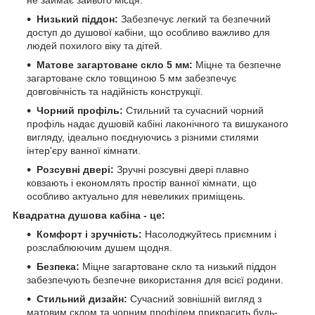
не займає зайвого місця.
Низький піддон:
Забезпечує легкий та безпечний
доступ до душової кабіни, що особливо важливо для
людей похилого віку та дітей.
Матове загартоване скло 5 мм:
Міцне та безпечне
загартоване скло товщиною 5 мм забезпечує
довговічність та надійність конструкції.
Чорний профіль:
Стильний та сучасний чорний
профіль надає душовій кабіні лаконічного та вишуканого
вигляду, ідеально поєднуючись з різними стилями
інтер'єру ванної кімнати.
Розсувні двері:
Зручні розсувні двері плавно
ковзають і економлять простір ванної кімнати, що
особливо актуально для невеликих приміщень.
Квадратна душова кабіна - це:
Комфорт і зручність:
Насолоджуйтесь приємним і
розслаблюючим душем щодня.
Безпека:
Міцне загартоване скло та низький піддон
забезпечують безпечне використання для всієї родини.
Стильний дизайн:
Сучасний зовнішній вигляд з
матовим склом та чорним профілем прикрасить будь-