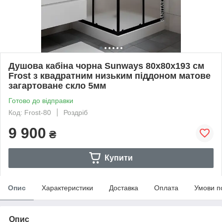
Душова кабіна чорна Sunways 80x80х193 см
Frost з квадратним низьким пiддоном матове
загартоване скло 5мм
Готово до відправки
Код: Frost-80
Роздріб
9 900
₴
Купити
Опис
Характеристики
Доставка
Оплата
Умови п
Опис