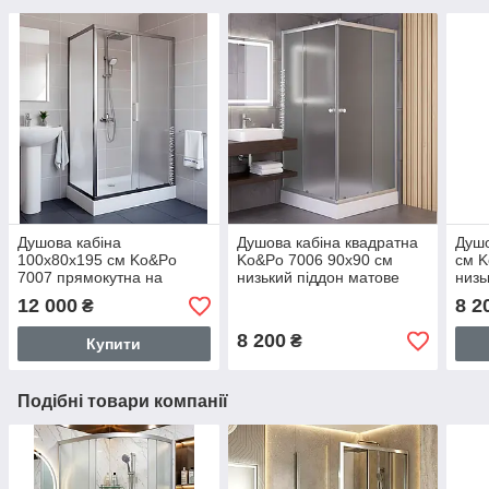
Душова кабіна
Душова кабіна квадратна
Душо
100х80х195 см Ko&Po
Ko&Po 7006 90х90 см
см K
7007 прямокутна на
низький піддон матове
низь
низькому піддоні розсувні
загартоване скло 5мм
зага
12 000
8 2
₴
двері матове скло 5мм
розсувні двері
мал
8 200
₴
Купити
Подібні товари компанії