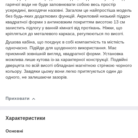
гарячої води не буде заповнювати собою весь простір
усередині, виходячи назовні. Загалом це найпростіша модель
без будь-яких додаткових функцій. Акриловий низький піддон
квадратної форми з антиковзким покриттям висотою 13 см
захистить підлогу у ванній кімнаті від протікань. Ніжки, що
кріпляться до металевого каркаса, регулюються по висоті.
Душова кабіна, що поєднує в собі компактність та місткість
одночасно. Підійде для щоденного використання. Має
приємний зовнішній вигляд, квадратної форми. Установка
можлива лише кутова із-за характерної конструкції. Подвійні
дверцята по всій висоті обладнані магнітною стрічкою чорного
кольору. Завдяки цьому вони легко притягуються один до
одного, не залишаючи зазорів.
Приховати
Характеристики
Основні