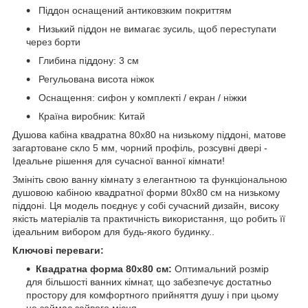
Піддон оснащений антиковзким покриттям
Низький піддон не вимагає зусиль, щоб переступати
через борти
Глибина піддону: 3 см
Регульована висота ніжок
Оснащення: сифон у комплекті / екран / ніжки
Країна виробник: Китай
Душова кабіна квадратна 80х80 на низькому піддоні, матове
загартоване скло 5 мм, чорний профіль, розсувні двері -
Ідеальне рішення для сучасної ванної кімнати!
Змініть свою ванну кімнату з елегантною та функціональною
душовою кабіною квадратної форми 80х80 см на низькому
піддоні. Ця модель поєднує у собі сучасний дизайн, високу
якість матеріалів та практичність використання, що робить її
ідеальним вибором для будь-якого будинку..
Ключові переваги:
Квадратна форма 80х80 см:
Оптимальний розмір
для більшості ванних кімнат, що забезпечує достатньо
простору для комфортного прийняття душу і при цьому