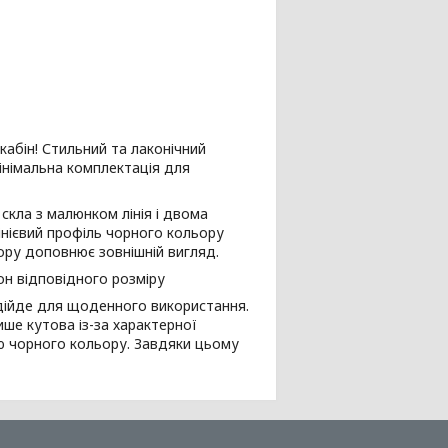
абін! Стильний та лаконічний
мінімальна комплектація для
скла з малюнком лінія і двома
нієвий профіль чорного кольору
ьору доповнює зовнішній вигляд.
он відповідного розміру
ідійде для щоденного використання.
ше кутова із-за характерної
ою чорного кольору. Завдяки цьому