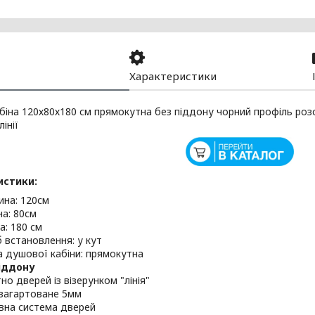
Характеристики
іна 120х80х180 см прямокутна без піддону чорний профіль розс
інії
истики:
на: 120см
а: 80см
а: 180 см
б встановлення: у кут
 душової кабіни: прямокутна
іддону
но дверей із візерунком "лінія"
 загартоване 5мм
вна система дверей