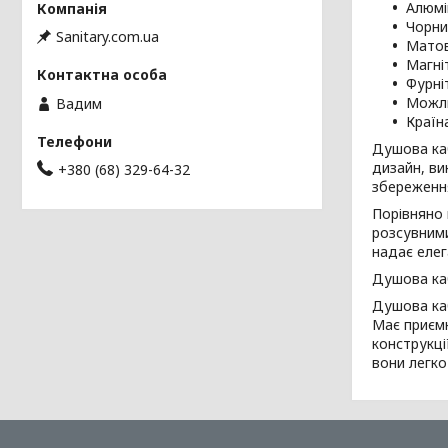
Алюмі
Чорни
Sanitary.com.ua
Матов
Магні
Фурні
Можли
Вадим
Країн
Душова каб
дизайн, ви
+380 (68) 329-64-32
збереження
Порівняно 
розсувними
надає елег
Душова каб
Душова каб
Має приємн
конструкці
вони легко