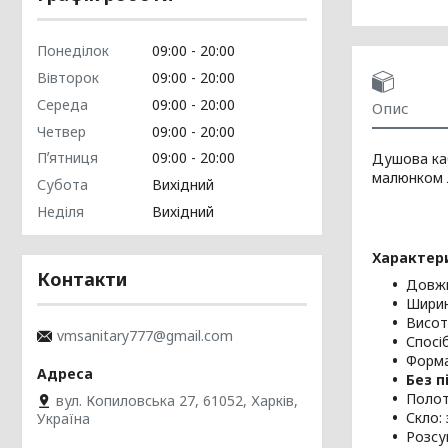
Понеділок
09:00
20:00
Вівторок
09:00
20:00
Середа
09:00
20:00
Опис
Четвер
09:00
20:00
Пʼятниця
09:00
20:00
Душова каб
малюнком л
Субота
Вихідний
Неділя
Вихідний
Характер
Контакти
Довжи
Ширин
Висот
vmsanitary777@gmail.com
Спосі
Форма
Без п
Полот
вул. Копиловська 27, 61052, Харків,
Скло:
Україна
Розсу