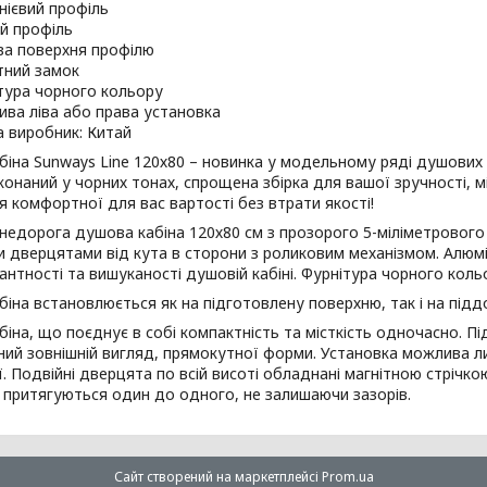
нієвий профіль
й профіль
а поверхня профілю
тний замок
тура чорного кольору
ва ліва або права установка
а виробник: Китай
іна Sunways Line 120х80 – новинка у модельному ряді душових к
конаний у чорних тонах, спрощена збірка для вашої зручності, 
 комфортної для вас вартості без втрати якості!
недорога душова кабіна 120х80 см з прозорого 5-міліметрового 
 дверцятами від кута в сторони з роликовим механізмом. Алюмі
антності та вишуканості душовій кабіні. Фурнітура чорного кол
іна встановлюється як на підготовлену поверхню, так і на підд
іна, що поєднує в собі компактність та місткість одночасно. П
ий зовнішній вигляд, прямокутної форми. Установка можлива ли
ї. Подвійні дверцята по всій висоті обладнані магнітною стрічк
 притягуються один до одного, не залишаючи зазорів.
Сайт створений на маркетплейсі
Prom.ua