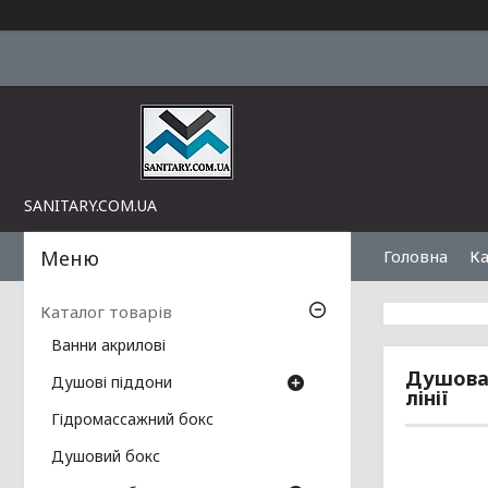
SANITARY.COM.UA
Головна
Ка
Каталог товарів
Ванни акрилові
Душова 
Душові піддони
лінії
Гідромассажний бокс
Душовий бокс