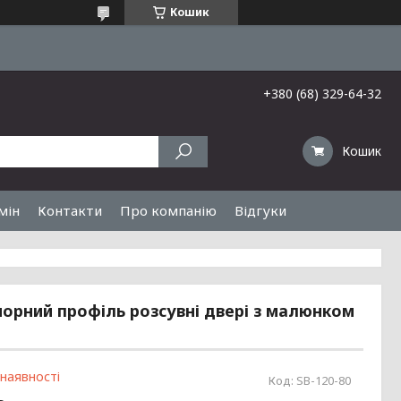
Кошик
+380 (68) 329-64-32
Кошик
мін
Контакти
Про компанію
Відгуки
чорний профіль розсувні двері з малюнком
 наявності
Код:
SB-120-80