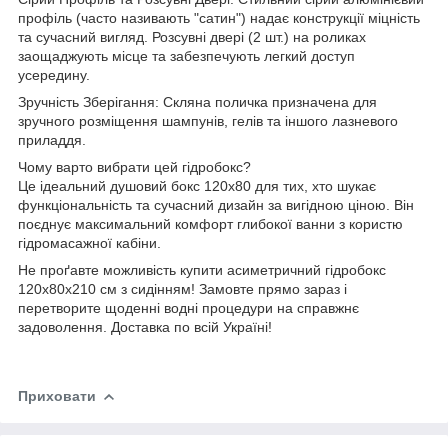
профіль (часто називають "сатин") надає конструкції міцність
та сучасний вигляд. Розсувні двері (2 шт.) на роликах
заощаджують місце та забезпечують легкий доступ
усередину.
Зручність Зберігання: Скляна поличка призначена для
зручного розміщення шампунів, гелів та іншого лазневого
приладдя.
Чому варто вибрати цей гідробокс?
Це ідеальний душовий бокс 120х80 для тих, хто шукає
функціональність та сучасний дизайн за вигідною ціною. Він
поєднує максимальний комфорт глибокої ванни з користю
гідромасажної кабіни.
Не проґавте можливість купити асиметричний гідробокс
120х80х210 см з сидінням! Замовте прямо зараз і
перетворите щоденні водні процедури на справжнє
задоволення. Доставка по всій Україні!
Приховати