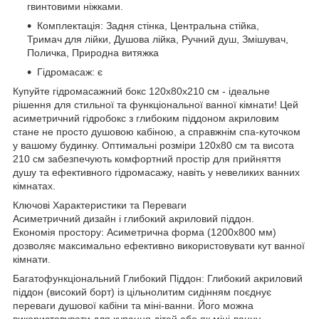
гвинтовими ніжками.
Комплектація: Задня стінка, Центральна стійка,
Тримач для лійки, Душова лійка, Ручний душ, Змішувач,
Поличка, Природна витяжка
Гідромасаж: є
Купуйте гідромасажний бокс 120х80х210 см - ідеальне
рішення для стильної та функціональної ванної кімнати! Цей
асиметричний гідробокс з глибоким піддоном акриловим
стане не просто душовою кабіною, а справжнім спа-куточком
у вашому будинку. Оптимальні розміри 120х80 см та висота
210 см забезпечують комфортний простір для прийняття
душу та ефективного гідромасажу, навіть у невеликих ванних
кімнатах.
Ключові Характеристики та Переваги
Асиметричний дизайн і глибокий акриловий піддон.
Економія простору: Асиметрична форма (1200х800 мм)
дозволяє максимально ефективно використовувати кут ванної
кімнати.
Багатофункціональний Глибокий Піддон: Глибокий акриловий
піддон (високий борт) із цільнолитим сидінням поєднує
переваги душової кабіни та міні-ванни. Його можна
використовувати для купання дітей або як міні-ванну.