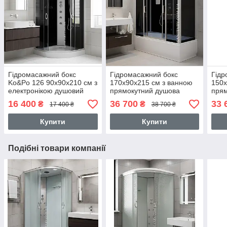
Гідромасажний бокс
Гідромасажний бокс
Гідр
Ko&Po 126 90x90х210 см з
170х90х215 см з ванною
150х
електронікою душовий
прямокутний душова
прям
бокс чорне скло душова
кабіна з електронікою
з ел
16 400
36 700
33 
₴
₴
17 400 ₴
38 700 ₴
кабіна низьким піддоном
глибокий піддон
глиб
Купити
Купити
Подібні товари компанії