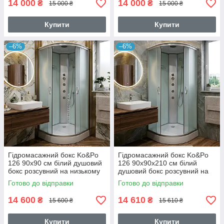
14 000
14 000
₴
₴
15 000 ₴
15 000 ₴
Купити
Купити
–6%
–6%
Гідромасажний бокс Ko&Po
Гідромасажний бокс Ko&Po
126 90x90 см білий душовий
126 90x90х210 см білий
бокс розсувний на низькому
душовий бокс розсувний на
піддоні
низькому піддоні
Готово до відправки
Готово до відправки
14 600
14 610
₴
₴
15 600 ₴
15 610 ₴
Купити
Купити