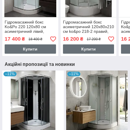
Гідромасажний бокс
Гідромасажний бокс
Гідр
Ko&Po 220 120х80 см
асиметричний 120x80х210
Ko&p
асиметричний лівий,
см ko&po 218-2 правий,
асим
низький піддон матове
душова кабіна з
чорн
17 400
16 200
16 
₴
₴
18 400 ₴
17 200 ₴
загартоване скло розсувні
малюнком на глибокому
глиб
двері.
піддоні
Купити
Купити
Акційні пропозиції та новинки
–11%
–11%