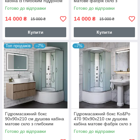
кабіна із глибоким піддоном
матове фабрік скло з
розсувні двері сіре скло
глибоким піддоном
Готово до відправки
Готово до відправки
14 000
14 000
₴
₴
15 000 ₴
15 000 ₴
Купити
Купити
Топ продажів
–7%
–7%
Гідромасажний бокс
Гідромасажний бокс Ko&Po
90х90х210 см душова кабіна
470 90х90х210 см душова
матове скло з глибоким
кабіна матове фабрік скло з
піддономм
глибоким піддоном
Готово до відправки
Готово до відправки