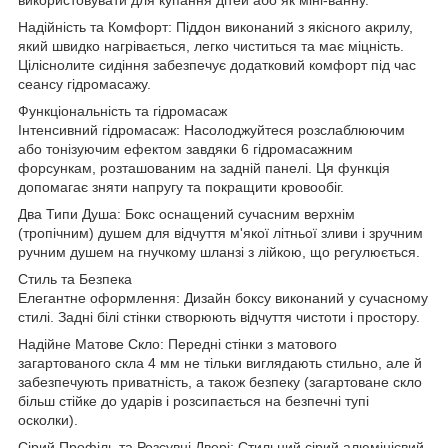
Надійність та Комфорт: Піддон виконаний з якісного акрилу,
який швидко нагрівається, легко чиститься та має міцність.
Ціліснолите сидіння забезпечує додатковий комфорт під час
сеансу гідромасажу.
Функціональність та гідромасаж
Інтенсивний гідромасаж: Насолоджуйтеся розслаблюючим
або тонізуючим ефектом завдяки 6 гідромасажним
форсункам, розташованим на задній панелі. Ця функція
допомагає зняти напругу та покращити кровообіг.
Два Типи Душа: Бокс оснащений сучасним верхнім
(тропічним) душем для відчуття м'якої літньої зливи і зручним
ручним душем на гнучкому шланзі з лійкою, що регулюється.
Стиль та Безпека
Елегантне оформлення: Дизайн боксу виконаний у сучасному
стилі. Задні білі стінки створюють відчуття чистоти і простору.
Надійне Матове Скло: Передні стінки з матового
загартованого скла 4 мм не тільки виглядають стильно, але й
забезпечують приватність, а також безпеку (загартоване скло
більш стійке до ударів і розсипається на безпечні тупі
осколки).
Сірий Профіль та Розсувні Двері: Стильний сірий алюмінієвий