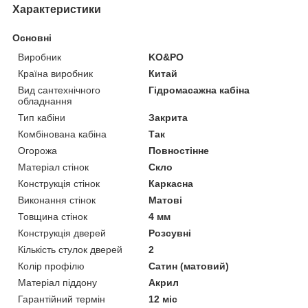
Характеристики
Основні
Виробник
KO&PO
Країна виробник
Китай
Вид сантехнічного
Гідромасажна кабіна
обладнання
Тип кабіни
Закрита
Комбінована кабіна
Так
Огорожа
Повностінне
Матеріал стінок
Скло
Конструкція стінок
Каркасна
Виконання стінок
Матові
Товщина стінок
4 мм
Конструкція дверей
Розсувні
Кількість стулок дверей
2
Колір профілю
Сатин (матовий)
Матеріал піддону
Акрил
Гарантійний термін
12 міс