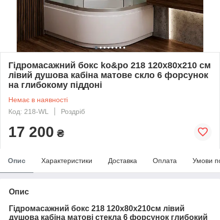
Гідромасажний бокс ko&po 218 120x80х210 см
лівий душова кабіна матове скло 6 форсунок
на глибокому піддоні
Немає в наявності
Код: 218-WL
Роздріб
17 200
₴
Опис
Характеристики
Доставка
Оплата
Умови п
Опис
Гідромасажний бокс 218 120x80х210см лівий
душова кабіна матові стекла 6 форсунок глибокий