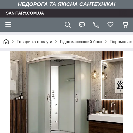
НЕДОРОГА ТА ЯКIСНА САНТЕХНІКА!
SANITARY.COM.UA
Товари та послуги
Гідромассажний бокс
Гідромасажн