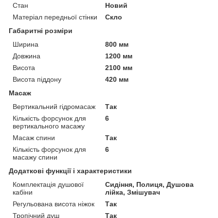
Стан
Новий
Матеріал передньої стінки
Скло
Габаритні розміри
Ширина
800 мм
Довжина
1200 мм
Висота
2100 мм
Висота піддону
420 мм
Масаж
Вертикальний гідромасаж
Так
Кількість форсунок для
6
вертикального масажу
Масаж спини
Так
Кількість форсунок для
6
масажу спини
Додаткові функції і характеристики
Комплектація душової
Сидіння, Полиця, Душова
кабіни
лійка, Змішувач
Регульована висота ніжок
Так
Тропічний душ
Так