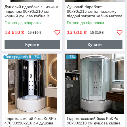
Душовий гідробокс з низьким
Душовий гідробокс
піддоном 90x90х210 см
90х90х215 см на низькому
чорний душова кабіна із
піддоні закрита кабіна матова
заднім склом
з білими задніми стінками
Готово до відправки
Готово до відправки
13 610
13 610
₴
₴
15 310 ₴
15 310 ₴
Купити
Купити
Топ продажів
–7%
–7%
Гідромасажний бокс Ko&Po
Гідромасажний бокс Ko&Po
470 90x90х210 см душова
90х90х210 см душова кабіна