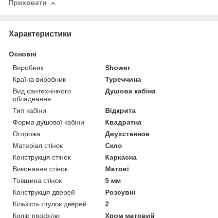
Приховати
Характеристики
Основні
Виробник
Shower
Країна виробник
Туреччина
Вид сантехнічного
Душова кабіна
обладнання
Тип кабіни
Відкрита
Форма душової кабіни
Квадратна
Огорожа
Двухстенное
Матеріал стінок
Скло
Конструкція стінок
Каркасна
Виконання стінок
Матові
Товщина стінок
5 мм
Конструкція дверей
Розсувні
Кількість стулок дверей
2
Колір профілю
Хром матовий