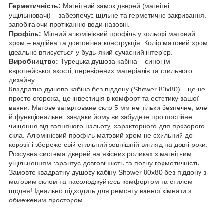
Герметичність:
Магнітний замок дверей (магнітні
ущільнювачі) – забезпечує щільне та герметичне закривання,
запобігаючи протіканню води назовні.
Профіль:
Міцний алюмінієвий профіль у кольорі матовий
хром – надійна та довговічна конструкція. Колір матовий хром
ідеально вписується у будь-який сучасний інтер'єр.
Виробництво:
Турецька душова кабіна – синонім
європейської якості, перевірених матеріалів та стильного
дизайну.
Квадратна душова кабіна без піддону (Shower 80x80) – це не
просто огорожа, це інвестиція в комфорт та естетику вашої
ванни. Матове загартоване скло 5 мм не тільки безпечне, але
й функціональне: завдяки йому ви забудете про постійне
чищення від вапняного нальоту, характерного для прозорого
скла. Алюмінієвий профіль матовий хром не схильний до
корозії і збереже свій стильний зовнішній вигляд на довгі роки.
Розсувна система дверей на якісних роликах з магнітним
ущільненням гарантує довговічність та повну герметичність.
Замовте квадратну душову кабіну Shower 80х80 без піддону з
матовим склом та насолоджуйтесь комфортом та стилем
щодня! Ідеально підходить для ремонту ванної кімнати з
обмеженим простором.