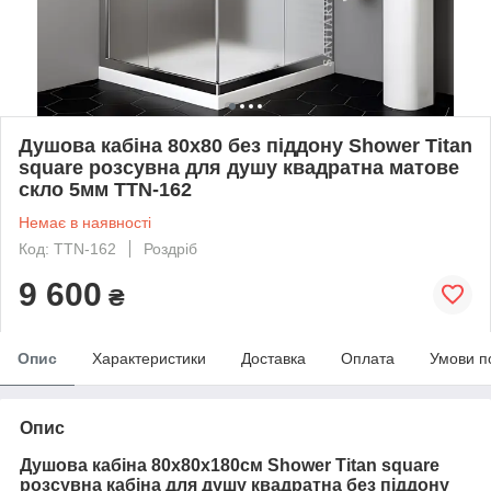
Душова кабіна 80x80 без піддону Shower Titan
square розсувна для душу квадратна матове
скло 5мм TTN-162
Немає в наявності
Код: TTN-162
Роздріб
9 600
₴
Опис
Характеристики
Доставка
Оплата
Умови п
Опис
Душова кабіна 80x80х180см Shower Titan square
розсувна кабіна для душу квадратна без піддону