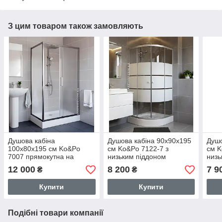
З цим товаром також замовляють
Душова кабіна
Душова кабіна 90х90х195
Душо
100х80х195 см Ko&Po
см Ko&Po 7122-7 з
см K
7007 прямокутна на
низьким піддоном
низь
низькому піддоні розсувні
загартоване скло з
скло
12 000
8 200
7 9
₴
₴
двері матове скло 5мм
малюнком
Купити
Купити
Подібні товари компанії