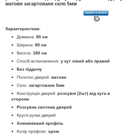
матове загартоване скло 5мм
Характеристики
:
Довжина:
80 см
Ширина:
80 см
Висота:
180 см
Спосіб встановлення:
у кут лівий або правий
Без піддону
Полотно дверей:
матове
Скло:
загартоване 5мм
Конструкція дверей:
розсувні (2шт) від кута в
сторони
.
Розсувна система дверей
Круглі ручки дверей
Алюмінієвий профіль
Колір профілю:
хром