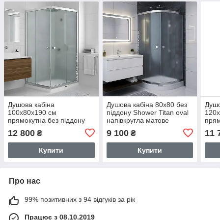
Душова кабіна
Душова кабіна 80х80 без
Душо
100х80х190 см
піддону Shower Titan oval
120x
прямокутна без піддону
напівкругла матове
прям
Shower Saturn розсувна
загартоване скло 5м
розс
12 800
9 100
11 
₴
₴
для душу матове скло 6
розcувні двері TTN-003
скло
мм STN-230-6
Купити
Купити
Про нас
99% позитивних з 94 відгуків за рік
Працює з 08.10.2019