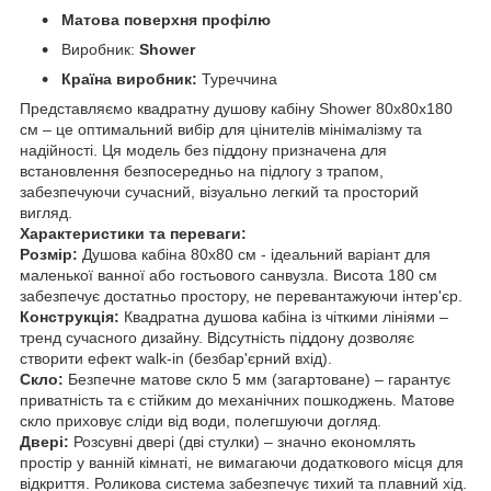
Матова поверхня профілю
Виробник:
Shower
Країна виробник:
Туреччина
Представляємо квадратну душову кабіну Shower 80х80х180
см – це оптимальний вибір для цінителів мінімалізму та
надійності. Ця модель без піддону призначена для
встановлення безпосередньо на підлогу з трапом,
забезпечуючи сучасний, візуально легкий та просторий
вигляд.
Характеристики та переваги:
Розмір:
Душова кабіна 80х80 см - ідеальний варіант для
маленької ванної або гостьового санвузла. Висота 180 см
забезпечує достатньо простору, не перевантажуючи інтер'єр.
Конструкція:
Квадратна душова кабіна із чіткими лініями –
тренд сучасного дизайну. Відсутність піддону дозволяє
створити ефект walk-in (безбар'єрний вхід).
Скло:
Безпечне матове скло 5 мм (загартоване) – гарантує
приватність та є стійким до механічних пошкоджень. Матове
скло приховує сліди від води, полегшуючи догляд.
Двері:
Розсувні двері (дві стулки) – значно економлять
простір у ванній кімнаті, не вимагаючи додаткового місця для
відкриття. Роликова система забезпечує тихий та плавний хід.