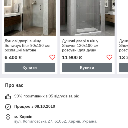
Душові двері в нішу
Душові двері в нішу
Душо
Sunways Blur 90x190 см
Shower 120x190 см
Show
розпашні матове
розсувні для душу
розс
загартоване скло 6мм
прозоре загартоване скло
зага
6 400
11 900
13 
₴
₴
6 мм
Купити
Купити
Про нас
99% позитивних з 95 відгуків за рік
Працює з 08.10.2019
м. Харків
вул. Копиловська 27, 61052, Харків, Україна