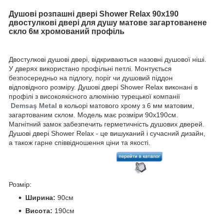
Душові розпашні двері Shower Relax 90x190
двостулкові двері для душу матове загартованене
скло 6м хромований профіль
Двостулкові душові двері, відкриваються назовні душової ніші.
У дверях використано профільні петлі. Монтується
безпосередньо на підлогу, поріг чи душовий піддон
відповідного розміру. Душові двері Shower Relax виконані в
профілі з високоякісного алюмінію турецької компанії
Demsaş Metal
в кольорі матового хрому з 6 мм матовим,
загартованим склом. Модель має розміри 90x190см.
Магнітний замок забезпечить герметичність душових дверей.
Душові двері Shower Relax - це вишуканий і сучасний дизайн,
а також гарне співвідношення ціни та якості.
Розмір:
Ширина:
90см
Висота:
190см