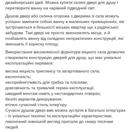
дизайнерських ідей. Можна купити скляні двері для душу і
перетворити ванну на чарівний підводний світ.
Душові двері або скляна огорожа з дверима зі скла можуть
успішно замінити собою ванну в маленьких приміщеннях, які
зустрічаються в більшості міських квартир ще з радянської
забудови. Такі двері не просто зекономлять місце, а й
позбавлять ванну від складних непрактичних конструкцій, які
зменшать її корисну площу.
Використання високоякісної фурнітури міцного скла дозволяє
створювати конструкцію дверей для душу, що має унікальні
експлуатаційні переваги:
висока міцність триплексу та загартованого скла;
екологічність;
несприйнятливість для грибка та плісняви;
довговічність та тривалий термін експлуатації;
швидкий монтаж навіть у нестандартних отворах;
безліч варіантів декорування;
втілює сучасний стиль інтер'єру.
Сучасні душові двері вже можна зустріти в багатьох інтер'єрах
- їх унікальні технічні та експлуатаційні характеристики,
лаконічний зовнішній вигляд припали до смаку тисячам
людей.