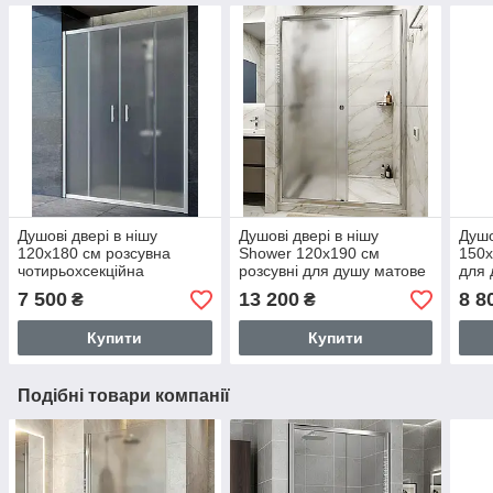
Душові двері в нішу
Душові двері в нішу
Душо
120х180 см розсувна
Shower 120x190 см
150х
чотирьохсекційна
розсувні для душу матове
для 
загартоване матове скло 5
загартоване скло 6 мм
мато
7 500
13 200
8 8
₴
₴
мм
Купити
Купити
Подібні товари компанії