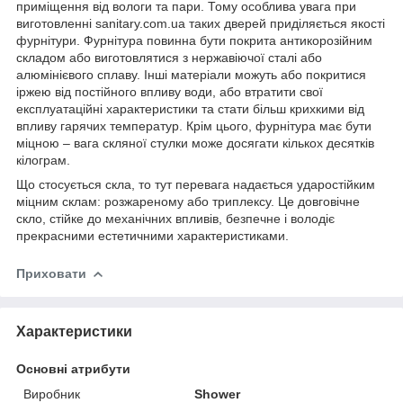
приміщення від вологи та пари. Тому особлива увага при
виготовленні sanitary.com.ua таких дверей приділяється якості
фурнітури. Фурнітура повинна бути покрита антикорозійним
складом або виготовлятися з нержавіючої сталі або
алюмінієвого сплаву. Інші матеріали можуть або покритися
іржею від постійного впливу води, або втратити свої
експлуатаційні характеристики та стати більш крихкими від
впливу гарячих температур. Крім цього, фурнітура має бути
міцною – вага скляної стулки може досягати кількох десятків
кілограм.
Що стосується скла, то тут перевага надається ударостійким
міцним склам: розжареному або триплексу. Це довговічне
скло, стійке до механічних впливів, безпечне і володіє
прекрасними естетичними характеристиками.
Приховати
Характеристики
Основні атрибути
Виробник
Shower