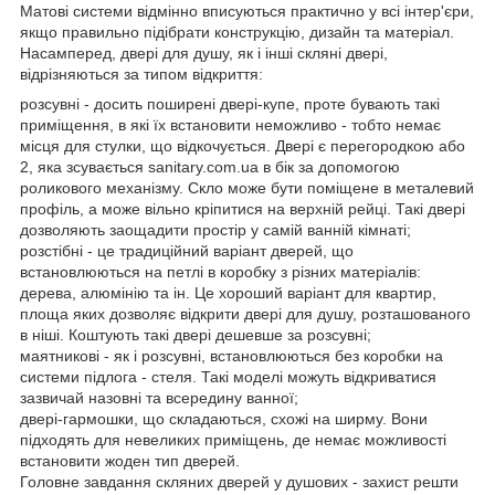
Матові системи відмінно вписуються практично у всі інтер'єри,
якщо правильно підібрати конструкцію, дизайн та матеріал.
Насамперед, двері для душу, як і інші скляні двері,
відрізняються за типом відкриття:
розсувні - досить поширені двері-купе, проте бувають такі
приміщення, в які їх встановити неможливо - тобто немає
місця для стулки, що відкочується. Двері є перегородкою або
2, яка зсувається sanitary.com.ua в бік за допомогою
роликового механізму. Скло може бути поміщене в металевий
профіль, а може вільно кріпитися на верхній рейці. Такі двері
дозволяють заощадити простір у самій ванній кімнаті;
розстібні - це традиційний варіант дверей, що
встановлюються на петлі в коробку з різних матеріалів:
дерева, алюмінію та ін. Це хороший варіант для квартир,
площа яких дозволяє відкрити двері для душу, розташованого
в ніші. Коштують такі двері дешевше за розсувні;
маятникові - як і розсувні, встановлюються без коробки на
системи підлога - стеля. Такі моделі можуть відкриватися
зазвичай назовні та всередину ванної;
двері-гармошки, що складаються, схожі на ширму. Вони
підходять для невеликих приміщень, де немає можливості
встановити жоден тип дверей.
Головне завдання скляних дверей у душових - захист решти