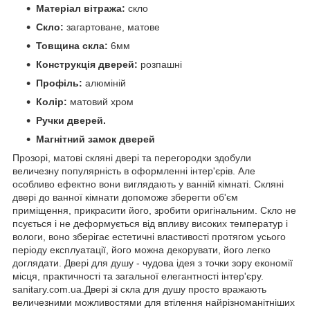
Матеріал вітража:
скло
Скло:
загартоване, матове
Товщина скла:
6мм
Конструкція дверей:
розпашні
Профіль:
алюміній
Колір:
матовий хром
Ручки дверей.
Магнітний замок дверей
Прозорі, матові скляні двері та перегородки здобули
величезну популярність в оформленні інтер'єрів. Але
особливо ефектно вони виглядають у ванній кімнаті. Скляні
двері до ванної кімнати допоможе зберегти об'єм
приміщення, прикрасити його, зробити оригінальним. Скло не
псується і не деформується від впливу високих температур і
вологи, воно зберігає естетичні властивості протягом усього
періоду експлуатації, його можна декорувати, його легко
доглядати. Двері для душу - чудова ідея з точки зору економії
місця, практичності та загальної елегантності інтер'єру.
sanitary.com.ua.Двері зі скла для душу просто вражають
величезними можливостями для втілення найрізноманітніших