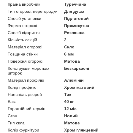
Країна виробник
Туреччина
Тип огорожі, перегородки
Для душа
Спосіб установки
Підлоговий
Форма огорожі
Прямокутна
Спосіб відкриття
Розпашна
Кількість секцій
2
Матеріал огорожі
Скло
Товщина стінки
6 мм
Поверхня огорожі
Матова
Конструкція жорстких
Безкаркасні
шторок
Матеріал профілю
Алюміній
Колір профілю
Хром матовий
Наявність дверей
Так
Вага
40 кг
Гарантійний термін
12 міс
Стан
Новий
Тип скла
Матове
Колір фурнітури
Хром глянцевий