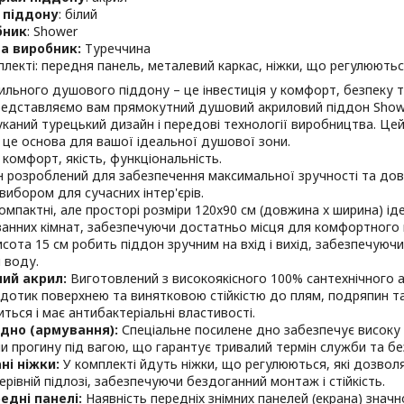
 піддону
: білий
бник
: Shower
а виробник:
Туреччина
плекті: передня панель, металевий каркас, ніжки, що регулюютьс
ильного душового піддону – це інвестиція у комфорт, безпеку т
Представляємо вам прямокутний душовий акриловий піддон Show
уканий турецький дизайн і передові технології виробництва. Це
; це основа для вашої ідеальної душової зони.
​​комфорт, якість, функціональність.
 розроблений для забезпечення максимальної зручності та дов
вибором для сучасних інтер'єрів.
омпактні, але просторі розміри 120x90 см (довжина x ширина) ід
 ванних кімнат, забезпечуючи достатньо місця для комфортного
сота 15 см робить піддон зручним на вхід і вихід, забезпечуюч
 воду.
ий акрил:
Виготовлений з високоякісного 100% сантехнічного 
дотик поверхнею та винятковою стійкістю до плям, подряпин т
иться і має антибактеріальні властивості.
дно (армування):
Спеціальне посилене дно забезпечує високу мі
и прогину під вагою, що гарантує тривалий термін служби та бе
ні ніжки:
У комплекті йдуть ніжки, що регулюються, які дозвол
нерівній підлозі, забезпечуючи бездоганний монтаж і стійкість.
едні панелі:
Наявність передніх знімних панелей (екрана) знач