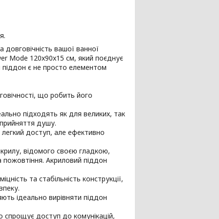
я.
а довговічність вашої ванної
er Mode 120x90x15 см, який поєднує
й піддон є не просто елементом
говічності, що робить його
еально підходять як для великих, так
 прийняття душу.
и легкий доступ, але ефективно
акрилу, відомого своєю гладкою,
а пожовтіння. Акриловий піддон
цність та стабільність конструкції,
зпеку.
яють ідеально вирівняти піддон
но спрощує доступ до комунікацій,