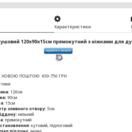
Характеристики
ушовий 120х90х15см прямокутний з ніжками для ду
 НОВОЮ ПОШТОЮ 650-750 ГРН
тики:
ина
: 120см
на:
90см
та
: 15см
етр зливного отвору
: 5см
іддону:
низький
а
: прямокутний
встановлення
: кутовий, підлоговий
ріал піддону
: акрил