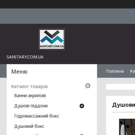
SANITARY.COM.UA
Головна
Ка
Каталог товарів
Ванни акрилові
Душовий
Душові піддони
Гідромассажний бокс
Душовий бокс