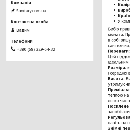
Колір
Виро
Sanitary.com.ua
Країн
У ком
Вибір прав
Вадим
кімнати. 
в собі виш
сантехніки
+380 (68) 329-64-32
Переваги:
Цей піддон
ідеальним 
Розміри:
к
і середніх
Висота:
Ви
утримуючи
Преміальн
теплою на 
легко чист
Посилене 
запобігаюч
Регульова
навіть на 
Знімні пер