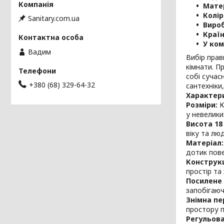
Мате
Колір
Sanitary.com.ua
Виро
Країн
У ком
Вадим
Вибір прав
кімнати. П
собі сучас
+380 (68) 329-64-32
сантехніки
Характер
Розміри:
К
у невелики
Висота 18
віку та л
Матеріал:
дотик пове
Конструкц
простір та
Посилене 
запобігаюч
Знімна пе
простору п
Регульова