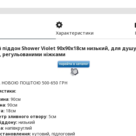
Характеристики
піддон Shower Violet 90x90х18см низький, для душу
, регульованими ніжками
 НОВОЮ ПОШТОЮ 500-650 ГРН
истики:
ина
: 90см
на
: 90см
а:
18см
етр зливного отвору
: 5см
іддону:
низький
а
: напівкруглий
встановлення:
кутовий, підлоговий