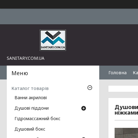
SANITARY.COM.UA
Головна
Ка
Каталог товарів
Ванни акрилові
Душовий
Душові піддони
ніжкам
Гідромассажний бокс
Душовий бокс