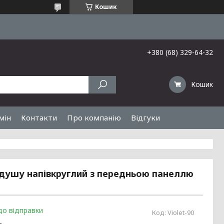
Кошик
+380 (68) 329-64-32
Кошик
мін
Контакти
Про компанію
Відгуки
 душу напівкруглий з передньою панеллю
до відправки
Код:
Violet-90