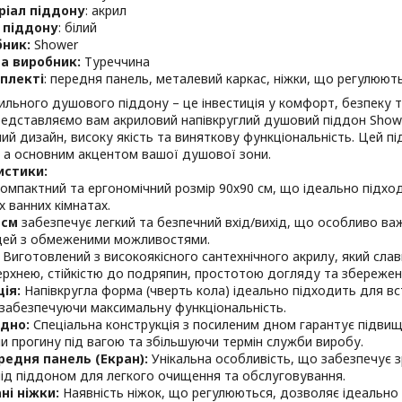
ріал піддону
: акрил
 піддону
: білий
бник:
Shower
а виробник:
Туреччина
плекті
: передня панель, металевий каркас, ніжки, що регулюють
ильного душового піддону – це інвестиція у комфорт, безпеку т
редставляємо вам акриловий напівкруглий душовий піддон Shower
ний дизайн, високу якість та виняткову функціональність. Цей 
, а основним акцентом вашої душової зони.
истики:
омпактний та ергономічний розмір 90х90 см, що ідеально підход
х ванних кімнатах.
 см
забезпечує легкий та безпечний вхід/вихід, що особливо ва
юдей з обмеженими можливостями.
Виготовлений з високоякісного сантехнічного акрилу, який сла
рхнею, стійкістю до подряпин, простотою догляду та збереженн
ія:
Напівкругла форма (чверть кола) ідеально підходить для в
 забезпечуючи максимальну функціональність.
дно:
Спеціальна конструкція з посиленим дном гарантує підвище
и прогину під вагою та збільшуючи термін служби виробу.
редня панель (Екран):
Унікальна особливість, що забезпечує з
ід піддоном для легкого очищення та обслуговування.
ні ніжки:
Наявність ніжок, що регулюються, дозволяє ідеально в