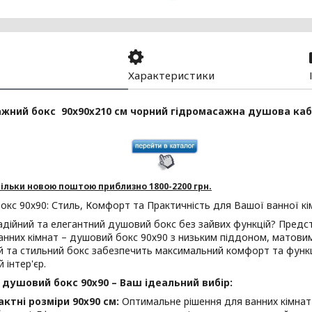
Характеристики
жний бокс 90x90х210 см чорний гідромасажна душова кабі
ільки новою поштою приблизно 1800-2200 грн.
кс 90х90: Стиль, Комфорт та Практичність для Вашої ванної кі
дійний та елегантний душовий бокс без зайвих функцій? Предс
анних кімнат – душовий бокс 90х90 з низьким піддоном, матови
 та стильний бокс забезпечить максимальний комфорт та функц
 інтер'єр.
душовий бокс 90х90 – Ваш ідеальний вибір:
ктні розміри 90х90 см:
Оптимальне рішення для ванних кімнат