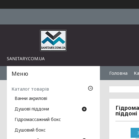
SANITARY.COM.UA
Головна
Ка
Каталог товарів
Ванни акрилові
Гідрома
Душові піддони
піддоні
Гідромассажний бокс
Душовий бокс