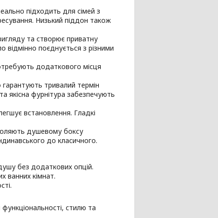
еально підходить для сімей з
есування. Низький піддон також
 вигляду та створює приватну
о відмінно поєднується з різними
потребують додаткового місця
о гарантують тривалий термін
 та якісна фурнітура забезпечують
егшує встановлення. Гладкі
озволяють душевому боксу
кандинавського до класичного.
 душу без додаткових опцій.
х ванних кімнат.
сті.
 функціональності, стилю та