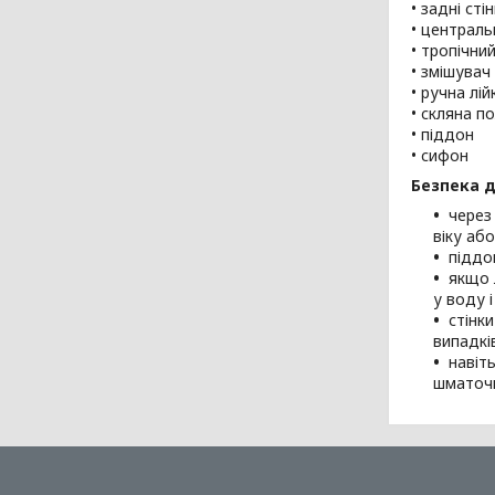
• задні ст
• централь
• тропічни
• змішувач
• ручна лі
• скляна п
• піддон
• сифон
Безпека д
через
віку або
піддо
якщо 
у воду 
стінк
випадкі
навіт
шматочк