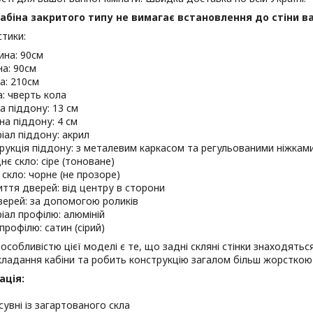
біна закритого типу не вимагає встановлення до стіни ва
тики:
на: 90см
а: 90см
а: 210см
: чверть кола
а піддону: 13 см
на піддону: 4 см
іал піддону: акрил
рукція піддону: з металевим каркасом та регульованими ніжками
нє скло: сіре (тоноване)
 скло: чорне (не прозоре)
иття дверей: від центру в сторони
верей: за допомогою роликів
іал профілю: алюміній
профілю: сатин (сірий)
собливістю цієї моделі є те, що задні скляні стінки знаходяться
ладання кабіни та робить конструкцію загалом більш жорсткою 
ація:
сувні із загартованого скла