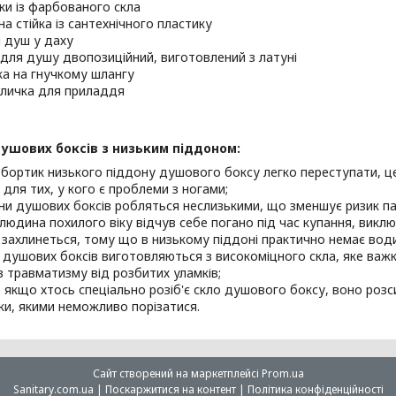
інки із фарбованого скла
на стійка із сантехнічного пластику
й душ у даху
 для душу двопозиційний, виготовлений з латуні
йка на гнучкому шлангу
оличка для приладдя
ушових боксів з низьким піддоном:
 бортик низького піддону душового боксу легко переступати, 
 для тих, у кого є проблеми з ногами;
ни душових боксів робляться неслизькими, що зменшує ризик па
людина похилого віку відчув себе погано під час купання, викл
і захлинеться, тому що в низькому піддоні практично немає води
и душових боксів виготовляються з високоміцного скла, яке важ
в травматизму від розбитих уламків;
ь якщо хтось спеціально розіб'є скло душового боксу, воно розси
и, якими неможливо порізатися.
Сайт створений на маркетплейсі
Prom.ua
Sanitary.com.ua |
Поскаржитися на контент
|
Політика конфіденційності