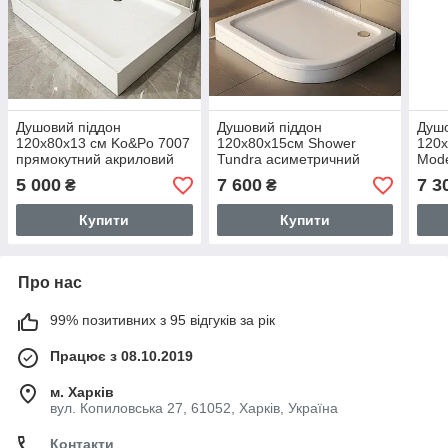
Душовий піддон
Душовий піддон
Душо
120x80х13 см Ko&Po 7007
120х80х15см Shower
120х
прямокутний акриловий
Tundra асиметричний
Mode
для душу низький з
лівий для душу з
ніжк
5 000
7 600
7 3
₴
₴
металевим каркасом
передньою панеллю
кабі
ніжками
Купити
Купити
Про нас
99% позитивних з 95 відгуків за рік
Працює з 08.10.2019
м. Харків
вул. Копиловська 27, 61052, Харків, Україна
Контакти