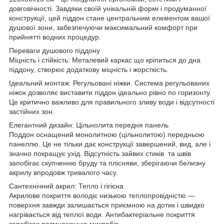
довговічності. Завдяки своїй унікальній формі і продуманної
конструкції, цей піддон стане центральним елементом вашої
душової зони, забезпечуючи максимальний комфорт при
прийнятті водних процедур.
Переваги душового піддону
Міцність і стійкість: Металевий каркас що кріпиться до дна
піддону, створює додаткову міцність і жорсткість.
Ідеальний монтаж: Регульовані ніжки. Система регульованих
ніжок дозволяє виставити піддон ідеально рівно по горизонту.
Це критично важливо для правильного зливу води і відсутності
застійних зон.
Елегантний дизайн: Цільнолита передня панель
Поддон оснащений монолитною (цільнолитою) передньою
панеллю. Це не тільки дає конструкції завершений, вид, але і
значно покращує ухід. Відсутність зайвих стиків та швів
запобігає скупченню бруду та плісняви, зберігаючи белизну
акрилу впродовж тривалого часу.
Сантехнічний акрил: Тепло і гігієна
Акрилове покриття володіє низькою теплопровідністю —
поверхня завжди залишається приємною на дотик і швидко
нагрівається від теплої води. Антибактеріальне покриття
запобігає розмноженню микробів.