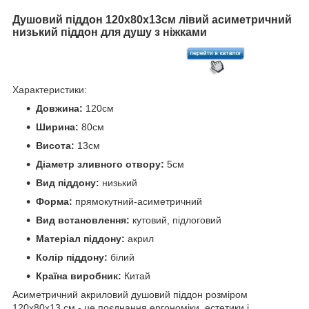
Душовий піддон 120х80х13см лiвий асиметричний
низький піддон для душу з ніжками
Характеристики:
Довжина:
120см
Ширина:
80см
Висота:
13см
Діаметр зливного отвору:
5см
Вид піддону:
низький
Форма:
прямокутний-асиметричний
Вид встановлення:
кутовий, підлоговий
Матеріал піддону:
акрил
Колір піддону:
білий
Країна виробник:
Китай
Асиметричний акриловий душовий піддон розміром
120х80х13 см - це поєднання ергономіки, естетики і