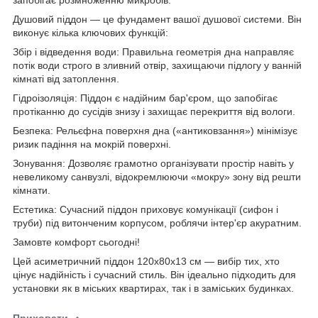
Душовий піддон — це фундамент вашої душової системи. Він
виконує кілька ключових функцій:
Збір і відведення води: Правильна геометрія дна направляє
потік води строго в зливний отвір, захищаючи підлогу у ванній
кімнаті від затоплення.
Гідроізоляція: Піддон є надійним бар'єром, що запобігає
протіканню до сусідів знизу і захищає перекриття від вологи.
Безпека: Рельєфна поверхня дна («антиковзання») мінімізує
ризик падіння на мокрій поверхні.
Зонування: Дозволяє грамотно організувати простір навіть у
невеликому санвузлі, відокремлюючи «мокру» зону від решти
кімнати.
Естетика: Сучасний піддон приховує комунікації (сифон і
труби) під витонченим корпусом, роблячи інтер'єр акуратним.
Замовте комфорт сьогодні!
Цей асиметричний піддон 120х80х13 см — вибір тих, хто
цінує надійність і сучасний стиль. Він ідеально підходить для
установки як в міських квартирах, так і в заміських будинках.
Приховати