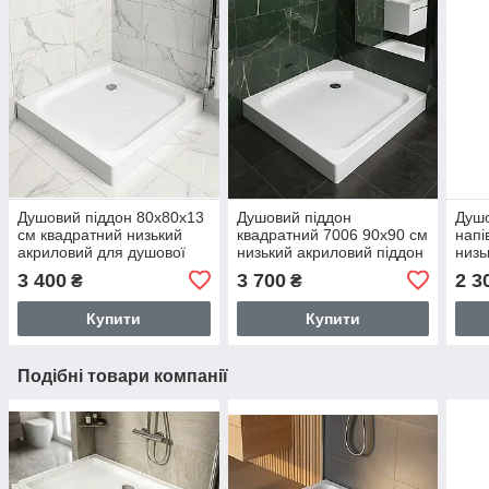
Душовий піддон 80x80х13
Душовий піддон
Душо
см квадратний низький
квадратний 7006 90x90 см
напі
акриловий для душової
низький акриловий піддон
низь
кабіни з ніжками
для душової кабіни
для 
3 400
3 700
2 3
₴
₴
Купити
Купити
Подібні товари компанії