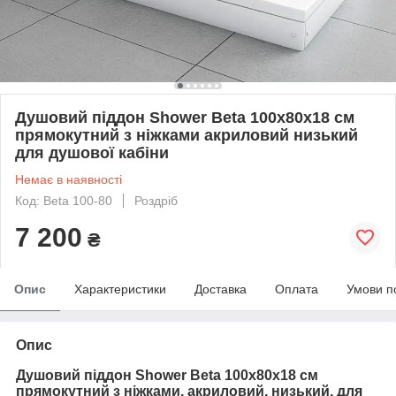
Душовий піддон Shower Beta 100x80х18 см
прямокутний з ніжками акриловий низький
для душової кабіни
Немає в наявності
Код: Beta 100-80
Роздріб
7 200
₴
Опис
Характеристики
Доставка
Оплата
Умови п
Опис
Душовий піддон Shower Beta 100x80х18 см
прямокутний
з ніжками,
акриловий, низький, для