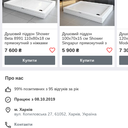
Душовий піддон Shower
Душовий піддон
Душо
Beta 8991 110x80х18 см
100х70х15 см Shower
120х
прямокутний з ніжками
Singapur прямокутний з
Mode
низький з передньою
ніжками для душової
ніжк
7 600
5 900
7 3
₴
₴
панеллю
кабіни
кабі
Купити
Купити
Про нас
99% позитивних з 95 відгуків за рік
Працює з 08.10.2019
м. Харків
вул. Копиловська 27, 61052, Харків, Україна
Контакти