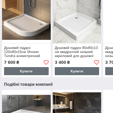
Душовий піддон
Душовий піддон 80x80х13
Душо
120х80х15см Shower
см квадратний низький
квад
Tundra асиметричний
акриловий для душової
низь
лівий для душу з
кабіни з ніжками
для 
7 600
3 400
3 7
₴
₴
передньою панеллю
ніжками
Купити
Купити
Подібні товари компанії