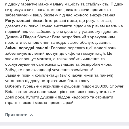
піддону гарантує максимальну міцність та стабільність. Піддон
витримує значні навантаження, виключаючи прогини та
забезпечуючи вашу безпеку під час кожного використання.
Регульовані ніжки:
Інтегровані ніжки, що регулюються,
дозволяють легко і точно виставити піддон за рівнем навіть на
нерівній підлозі, забезпечуючи ідеальну установку і дренаж.
Душовий Піддон Shower Beta розроблений з урахуванням
простоти встановлення та подальшого обслуговування.
Знімні передні панелі:
Головна перевага цієї моделі вони
забезпечують легкий доступ до сифона і комунікацій. Це
значно спрощує монтаж, а також робить чищення та
обслуговування сантехніки швидкою та безпроблемною.
Забудьте про складнощі усунення засмічення!
Завдяки повній комплектації (включаючи ніжки та панелі),
установка піддону не триватиме багато часу.
Виберіть турецький акриловий душовий піддон 100х80 Shower
Beta зі знімними панелями - рішення, яке прослужить вам
довгі роки. Купити душовий піддон недорого та отримати
гарантію якості можна прямо зараз!
Приховати