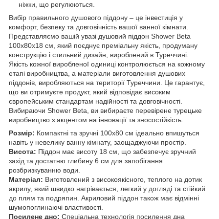
ніжки, що регулюються.
Вибір правильного душового піддону – це інвестиція у
комфорт, безпеку та довговічність вашої ванної кімнати.
Представляємо вашій увазі душовий піддон Shower Beta
100х80х18 см, який поєднує преміальну якість, продуману
конструкцію і стильний дизайн, вироблений в Туреччині.
Якість кожної виробленої одиниці контролюється на кожному
етапі виробництва, а матеріали виготовлення душових
піддонів, виробляються на території Туреччини. Це гарантує,
що ви отримуєте продукт, який відповідає високим
європейським стандартам надійності та довговічності.
Вибираючи Shower Beta, ви вибираєте перевірене турецьке
виробництво з акцентом на інновації та зносостійкість.
Розмір:
Компактні та зручні 100х80 см ідеально впишуться
навіть у невелику ванну кімнату, заощаджуючи простір.
Висота:
Піддон має висоту 18 см, що забезпечує зручний
захід та достатню глибину 6 см для запобігання
розбризкуванню води.
Матеріал:
Виготовлений з високоякісного, теплого на дотик
акрилу, який швидко нагрівається, легкий у догляді та стійкий
до плям та подряпин. Акриловий піддон також має відмінні
шумопоглинаючі властивості.
Посилене дно:
Спеціальна технологія посилення дна