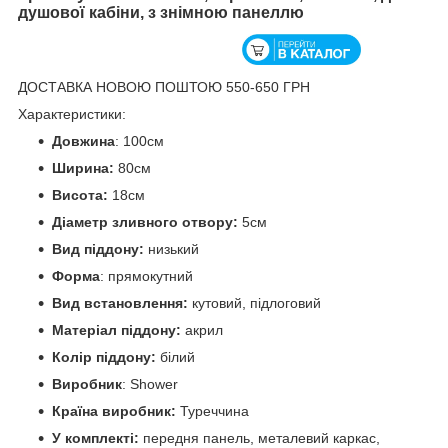
душової кабіни, з знімною панеллю
ДОСТАВКА НОВОЮ ПОШТОЮ 550-650 ГРН
Характеристики:
Довжина
: 100см
Ширина:
80см
Висота:
18см
Діаметр зливного отвору:
5см
Вид піддону:
низький
Форма
: прямокутний
Вид встановлення:
кутовий, підлоговий
Матеріал піддону:
акрил
Колір піддону:
білий
Виробник
: Shower
Країна виробник:
Туреччина
У комплекті:
передня панель, металевий каркас,