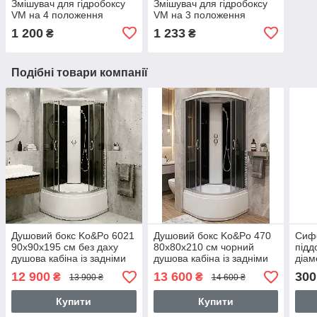
Змішувач для гідробоксу
Змішувач для гідробоксу
VM на 4 положення
VM на 3 положення
1 200
1 233
₴
₴
Подібні товари компанії
Душовий бокс Ko&Po 6021
Душовий бокс Ko&Po 470
Сиф
90x90х195 см без даху
80x80х210 см чорний
підд
душова кабіна із задніми
душова кабіна із задніми
діам
стінками тоноване скло на
стінками загартоване скло
12 900
13 600
300
₴
₴
13 900 ₴
14 600 ₴
глибокому піддоні
глибокий піддон
Купити
Купити