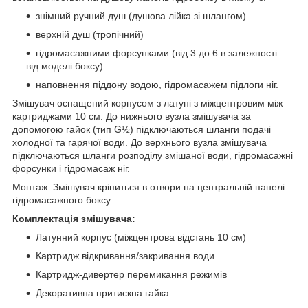
знімний ручний душ (душова лійка зі шлангом)
верхній душ (тропічний)
гідромасажними форсунками (від 3 до 6 в залежності
від моделі боксу)
наповнення піддону водою, гідромасажем підлоги ніг.
Змішувач оснащений корпусом з латуні з міжцентровим між
картриджами 10 см. До нижнього вузла змішувача за
допомогою гайок (тип G½) підключаються шланги подачі
холодної та гарячої води. До верхнього вузла змішувача
підключаються шланги розподілу змішаної води, гідромасажні
форсунки і гідромасаж ніг.
Монтаж: Змішувач кріпиться в отвори на центральній панелі
гідромасажного боксу
Комплектація змішувача:
Латунний корпус (міжцентрова відстань 10 см)
Картридж відкривання/закривання води
Картридж-дивертер перемикання режимів
Декоративна притискна гайка