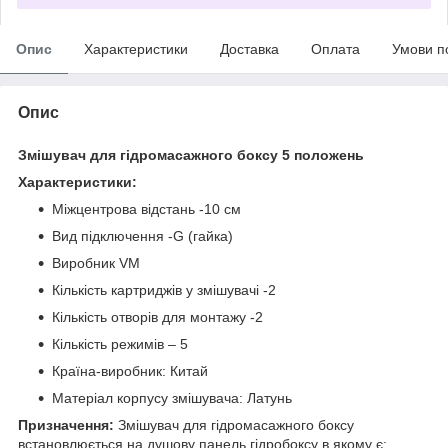
Опис
Характеристики
Доставка
Оплата
Умови п
Опис
Змішувач для гідромасажного боксу 5 положень
Характеристики:
Міжцентрова відстань -10 см
Вид підключення -G (гайка)
Виробник VM
Кількість картриджів у змішувачі -2
Кількість отворів для монтажу -2
Кількість режимів – 5
Країна-виробник: Китай
Матеріал корпусу змішувача: Латунь
Призначення:
Змішувач для гідромасажного боксу
встановлюється на душову панель гідробоксу в якому є: