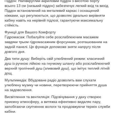
Піддон: Напівкруглий акриловий піддон з висотою борту
всього 13 см (низький піддон) забезпечує легкий вхід та вихід.
Піддон встановлений на металевий каркас і оснащений
ніжками, що регулюються, що дозволяє ідеально вирівняти
кабіну навіть на нерівній підлозі, гарантуючи максимальну
стійкість.
Функції для Вашого Комфорту
Гідромасаж: Побалуйте себе розслаблюючим масажем
завдяки трьом гідромасажним форсункам, розташованим на
задній панелі. Ця функція допоможе зняти напругу після
довгого дня.
Два типи душу: Виберіть свій улюблений режим: класичний
душ із ручною лійкою на гнучкому шлангу або розслаблюючий
верхній тропічний душ (зливовий душ), що імітує теплий літній
дощ.
Мультимедіа: Вбудоване радіо дозволить вам слухати
улюблену музику чи новини, перетворюючи прийняття душа
на задоволення.
Висвітлення та вентиляція: Підсвічування у даху створює
приємну атмосферу, а витяжка ефективно видаляє пару,
запобігаючи скупченню вологи та продовжуючи термін служби
кабіни.