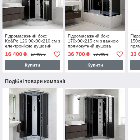
Гідромасажний бокс
Гідромасажний бокс
Гідр
Ko&Po 126 90x90х210 см з
170х90х215 см з ванною
150х
електронікою душовий
прямокутний душова
прям
бокс чорне скло душова
кабіна з електронікою
з ел
16 400
36 700
33 
₴
₴
17 400 ₴
38 700 ₴
кабіна низьким піддоном
глибокий піддон
глиб
Купити
Купити
Подібні товари компанії