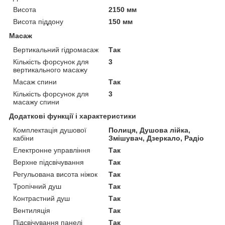
Висота
2150 мм
Висота піддону
150 мм
Масаж
Вертикальний гідромасаж
Так
Кількість форсунок для
3
вертикального масажу
Масаж спини
Так
Кількість форсунок для
3
масажу спини
Додаткові функції і характеристики
Комплектація душової
Полиця, Душова лійка,
кабіни
Змішувач, Дзеркало, Радіо
Електронне управління
Так
Верхне підсвічування
Так
Регульована висота ніжок
Так
Тропічний душ
Так
Контрастний душ
Так
Вентиляція
Так
Підсвічування панелі
Так