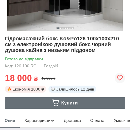
Гідромасажний бокс Ko&Po126 100x100х210
см з електронікою душовий бокс чорний
душова кабіна з низьким піддоном
Готово до відправки
Код: 126 100 RG
Роздріб
18 000
₴
19 000 ₴
Економія
1000 ₴
Залишилось
12 днів
Купити
Опис
Характеристики
Доставка
Оплата
Умови п