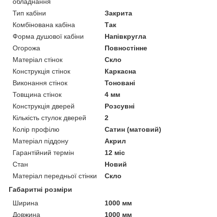
обладнання
Тип кабіни
Закрита
Комбінована кабіна
Так
Форма душової кабіни
Напівкругла
Огорожа
Повностінне
Матеріал стінок
Скло
Конструкція стінок
Каркасна
Виконання стінок
Тоновані
Товщина стінок
4 мм
Конструкція дверей
Розсувні
Кількість стулок дверей
2
Колір профілю
Сатин (матовий)
Матеріал піддону
Акрил
Гарантійний термін
12 міс
Стан
Новий
Матеріал передньої стінки
Скло
Габаритні розміри
Ширина
1000 мм
Довжина
1000 мм