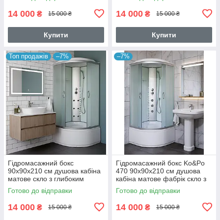
14 000
14 000
₴
₴
15 000 ₴
15 000 ₴
Купити
Купити
Топ продажів
–7%
–7%
Гідромасажний бокс
Гідромасажний бокс Ko&Po
90х90х210 см душова кабіна
470 90х90х210 см душова
матове скло з глибоким
кабіна матове фабрік скло з
піддономм
глибоким піддоном
Готово до відправки
Готово до відправки
14 000
14 000
₴
₴
15 000 ₴
15 000 ₴