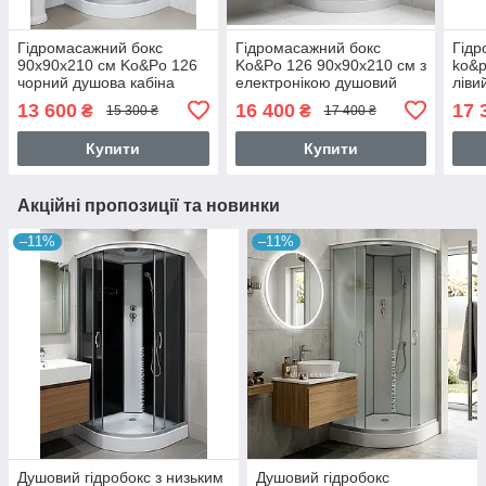
Гідромасажний бокс
Гідромасажний бокс
Гідр
90x90х210 см Ko&Po 126
Ko&Po 126 90x90х210 см з
ko&p
чорний душова кабіна
електронікою душовий
ліви
гідромасажна на низькому
бокс чорне скло душова
елек
13 600
16 400
17 
₴
₴
15 300 ₴
17 400 ₴
піддоні
кабіна низьким піддоном
6 фо
Купити
Купити
Акційні пропозиції та новинки
–11%
–11%
Душовий гідробокс з низьким
Душовий гідробокс