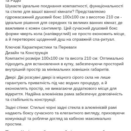
та Радіо
Шукаєте ідеальне поєднання компактності, функціональності
та стилю для вашої ванної кімнати? Представляємо
гідромасажний душовий бокс 100х100 см з висотою 210 см -
ідеальне рішення для середних та великих ванних кімнат, де
важливим є кожен сантиметр. Цей сучасний душовий бокс
форми чверть кола (напівкруглий) не просто економить місце,
а й перетворює щоденний душ на справжній спа-ритуал.
Ключові Характеристики та Переваги
Дизайн та Конструкція
Компактні розміри 100х100 см та висота 210 см: Оптимально
підходить для встановлення в кутку, забезпечуючи просторий
внутрішній простір за мінімальних зовнішніх габаритів.
Двері: Дві розсувні двері із міцного сірого скла не лише
гарантують приватність під час водних процедур, а й
економлять простір, не вимагаючи додаткового місця для
відкриття. Надійна алюмінієва рама забезпечує довговічність
та стабільність конструкції.
Задні стінки: Стильні чорні задні стекла в алюмінієвій рамі
надають боксу сучасного та елегантного вигляду, приховуючи
комунікації та роблячи догляд за кабіною максимально
простим.