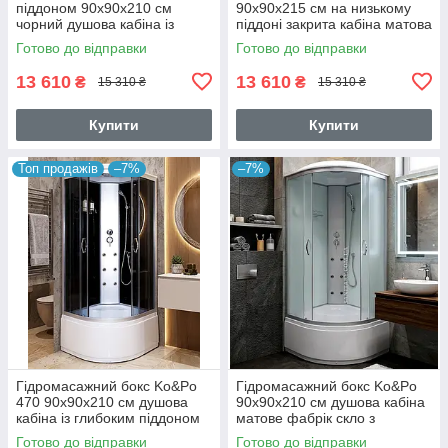
піддоном 90x90х210 см
90х90х215 см на низькому
чорний душова кабіна із
піддоні закрита кабіна матова
заднім склом
з білими задніми стінками
Готово до відправки
Готово до відправки
13 610
13 610
₴
₴
15 310 ₴
15 310 ₴
Купити
Купити
Топ продажів
–7%
–7%
Гідромасажний бокс Ko&Po
Гідромасажний бокс Ko&Po
470 90x90х210 см душова
90х90х210 см душова кабіна
кабіна із глибоким піддоном
матове фабрік скло з
розсувні двері сіре скло
глибоким піддоном
Готово до відправки
Готово до відправки