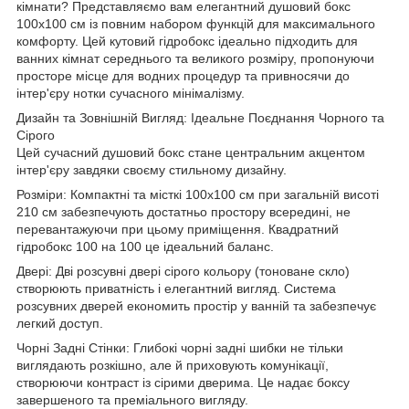
кімнати? Представляємо вам елегантний душовий бокс
100х100 см із повним набором функцій для максимального
комфорту. Цей кутовий гідробокс ідеально підходить для
ванних кімнат середнього та великого розміру, пропонуючи
просторе місце для водних процедур та привносячи до
інтер'єру нотки сучасного мінімалізму.
Дизайн та Зовнішній Вигляд: Ідеальне Поєднання Чорного та
Сірого
Цей сучасний душовий бокс стане центральним акцентом
інтер'єру завдяки своєму стильному дизайну.
Розміри: Компактні та місткі 100х100 см при загальній висоті
210 см забезпечують достатньо простору всередині, не
перевантажуючи при цьому приміщення. Квадратний
гідробокс 100 на 100 це ідеальний баланс.
Двері: Дві розсувні двері сірого кольору (тоноване скло)
створюють приватність і елегантний вигляд. Система
розсувних дверей економить простір у ванній та забезпечує
легкий доступ.
Чорні Задні Стінки: Глибокі чорні задні шибки не тільки
виглядають розкішно, але й приховують комунікації,
створюючи контраст із сірими дверима. Це надає боксу
завершеного та преміального вигляду.