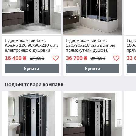
Гідромасажний бокс
Гідромасажний бокс
Гідр
Ko&Po 126 90x90х210 см з
170х90х215 см з ванною
150х
електронікою душовий
прямокутний душова
прям
бокс чорне скло душова
кабіна з електронікою
з ел
16 400
36 700
33 
₴
₴
17 400 ₴
38 700 ₴
кабіна низьким піддоном
глибокий піддон
глиб
Купити
Купити
Подібні товари компанії