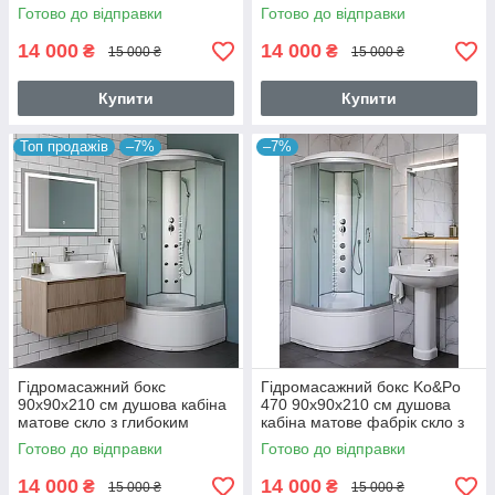
розсувні двері сіре скло
глибоким піддоном
Готово до відправки
Готово до відправки
14 000
14 000
₴
₴
15 000 ₴
15 000 ₴
Купити
Купити
Топ продажів
–7%
–7%
Гідромасажний бокс
Гідромасажний бокс Ko&Po
90х90х210 см душова кабіна
470 90х90х210 см душова
матове скло з глибоким
кабіна матове фабрік скло з
піддономм
глибоким піддоном
Готово до відправки
Готово до відправки
14 000
14 000
₴
₴
15 000 ₴
15 000 ₴