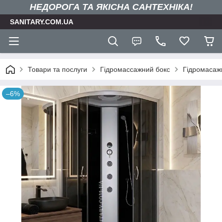
НЕДОРОГА ТА ЯКIСНА САНТЕХНІКА!
SANITARY.COM.UA
Товари та послуги
Гідромассажний бокс
Гідромасажн
–6%