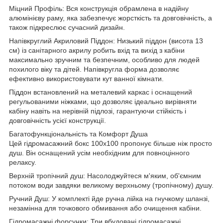
Міцний Профіль: Вся конструкція обрамлена в надійну
алюмінієву раму, яка забезпечує жорсткість та довговічність, а
також підкреслює сучасний дизайн.
Напівкруглий Акриловий Піддон: Низький піддон (висота 13
см) із санітарного акрилу робить вхід та вихід з кабіни
максимально зручним та безпечним, особливо для людей
похилого віку та дітей. Напівкругла форма дозволяє
ефективно використовувати кут ванної кімнати.
Піддон встановлений на металевий каркас і оснащений
регульованими ніжками, що дозволяє ідеально вирівняти
кабіну навіть на нерівній підлозі, гарантуючи стійкість і
довговічність усієї конструкції.
Багатофункціональність та Комфорт Душа
Цей гідромасажний бокс 100х100 пропонує більше ніж просто
душ. Він оснащений усім необхідним для повноцінного
релаксу.
Верхній тропічний душ: Насолоджуйтеся м'яким, об'ємним
потоком води завдяки великому верхньому (тропічному) душу.
Ручний Душ: У комплекті йде ручна лійка на гнучкому шланзі,
незамінна для точкового обмивання або очищення кабіни.
Гідромасажні форсунки: Три вбудовані гідромасажні