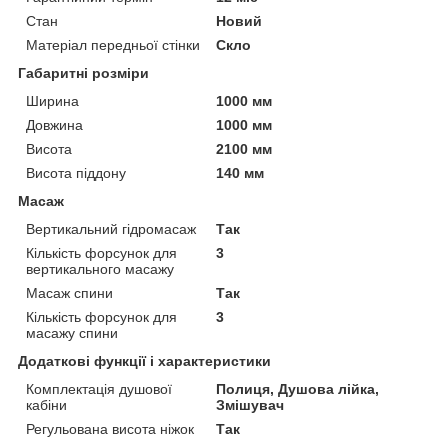
Стан
Новий
Матеріал передньої стінки
Скло
Габаритні розміри
Ширина
1000 мм
Довжина
1000 мм
Висота
2100 мм
Висота піддону
140 мм
Масаж
Вертикальний гідромасаж
Так
Кількість форсунок для
3
вертикального масажу
Масаж спини
Так
Кількість форсунок для
3
масажу спини
Додаткові функції і характеристики
Комплектація душової
Полиця, Душова лійка,
кабіни
Змішувач
Регульована висота ніжок
Так