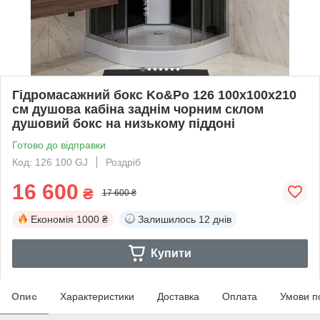
Гідромасажний бокс Ko&Po 126 100x100х210
см душова кабіна заднім чорним склом
душовий бокс на низькому піддоні
Готово до відправки
Код: 126 100 GJ
Роздріб
16 600
₴
17 600 ₴
Економія
1000 ₴
Залишилось
12 днів
Купити
Опис
Характеристики
Доставка
Оплата
Умови п