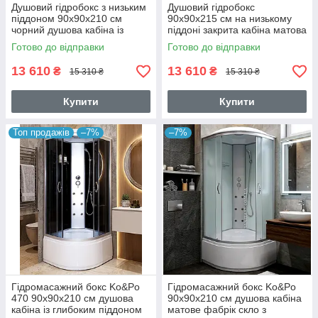
Душовий гідробокс з низьким
Душовий гідробокс
піддоном 90x90х210 см
90х90х215 см на низькому
чорний душова кабіна із
піддоні закрита кабіна матова
заднім склом
з білими задніми стінками
Готово до відправки
Готово до відправки
13 610
13 610
₴
₴
15 310 ₴
15 310 ₴
Купити
Купити
Топ продажів
–7%
–7%
Гідромасажний бокс Ko&Po
Гідромасажний бокс Ko&Po
470 90x90х210 см душова
90х90х210 см душова кабіна
кабіна із глибоким піддоном
матове фабрік скло з