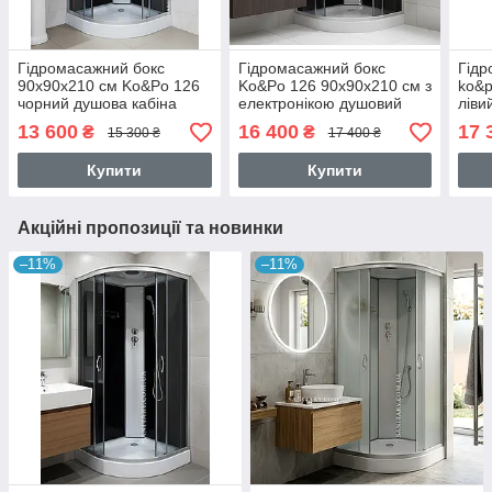
Гідромасажний бокс
Гідромасажний бокс
Гідр
90x90х210 см Ko&Po 126
Ko&Po 126 90x90х210 см з
ko&p
чорний душова кабіна
електронікою душовий
ліви
гідромасажна на низькому
бокс чорне скло душова
елек
13 600
16 400
17 
₴
₴
15 300 ₴
17 400 ₴
піддоні
кабіна низьким піддоном
6 фо
Купити
Купити
Акційні пропозиції та новинки
–11%
–11%