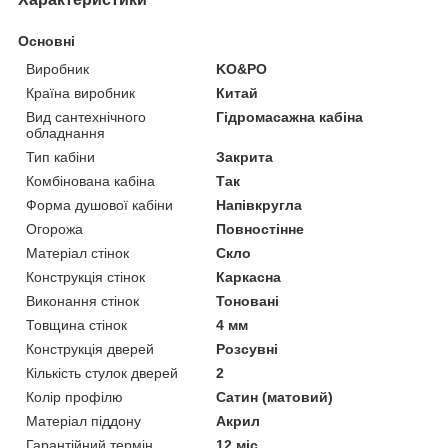
Основні
Виробник
KO&PO
Країна виробник
Китай
Вид сантехнічного
Гідромасажна кабіна
обладнання
Тип кабіни
Закрита
Комбінована кабіна
Так
Форма душової кабіни
Напівкругла
Огорожа
Повностінне
Матеріал стінок
Скло
Конструкція стінок
Каркасна
Виконання стінок
Тоновані
Товщина стінок
4 мм
Конструкція дверей
Розсувні
Кількість стулок дверей
2
Колір профілю
Сатин (матовий)
Матеріал піддону
Акрил
Гарантійний термін
12 міс