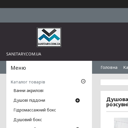
SANITARY.COM.UA
Головна
Ка
Каталог товарів
Ванни акрилові
Душова 
Душові піддони
розсувн
Гідромассажний бокс
Душовий бокс