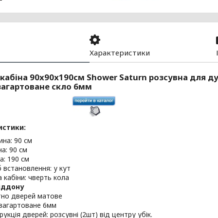
Характеристики
абіна 90x90х190см Shower Saturn розсувна для ду
загартоване скло 6мм
истики:
на: 90 см
а: 90 см
а: 190 см
б встановлення: у кут
 кабіни: чверть кола
іддону
но дверей матове
 загартоване 6мм
укція дверей: розсувні (2шт) від центру убік.