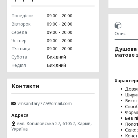
Понеділок
09:00
20:00
Вівторок
09:00
20:00
Середа
09:00
20:00
Опис
Четвер
09:00
20:00
Душова к
Пʼятниця
09:00
20:00
матове 
Субота
Вихідний
Неділя
Вихідний
Характер
Контакти
Довжи
Ширин
Висот
vmsanitary777@gmail.com
Спосі
Форма
Без п
вул. Копиловська 27, 61052, Харків,
Полот
Україна
Скло:
Констр