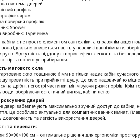
вна система дверей
нієвий профіль
 профілю: хром
а поверхня профілю
ник: Shower
а виробник: Туреччина
кабіна є не просто елементом сантехніки, а справжнім акцентом
м вона ідеально впишеться навіть у невеликі ванні кімнати, збе
 рухів. Відсутність піддону створює ефект легкості та безперер
ростір та полегшує прибирання.
сть матового скла
артоване скло товщиною 6 мм не тільки надає кабіні сучасного 
ашу приватність при прийнятті душу. Це скло надзвичайно міцне 
ся на дрібні, негострі частинки, мінімізуючи ризик порізів. Крім 
ь води, зберігаючи естетичний вигляд кабіни легко.
 розсувних дверей
ні двері забезпечують максимально зручний доступ до кабіни,
ття. Це особливо актуально для компактних ванних кімнат. Плав
 довговічність та легкість використання дверей.
ті та переваги:
ри: 90×90×190 см – оптимальне рішення для ергономіки простору