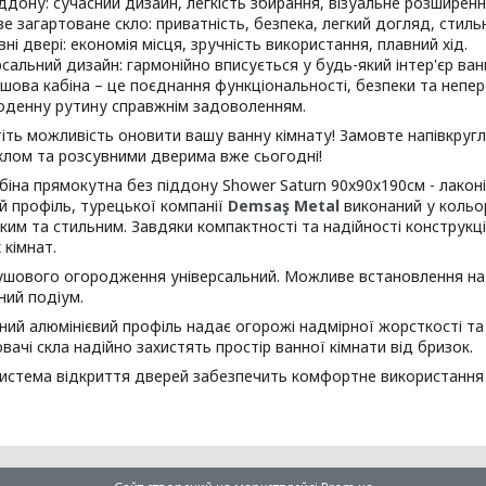
іддону: сучасний дизайн, легкість збирання, візуальне розширен
е загартоване скло: приватність, безпека, легкий догляд, стиль
ні двері: економія місця, зручність використання, плавний хід.
рсальний дизайн: гармонійно вписується у будь-який інтер'єр ван
шова кабіна – це поєднання функціональності, безпеки та неп
денну рутину справжнім задоволенням.
іть можливість оновити вашу ванну кімнату! Замовте напівкругл
клом та розсувними дверима вже сьогодні!
іна прямокутна без піддону Shower Saturn 90x90х190см - лаконі
й профіль, турецької компанії
Demsaş Metal
виконаний у кольо
ким та стильним. Завдяки компактності та надійності конструкці
 кімнат.
шового огородження універсальний. Можливе встановлення на 
ний подіум.
ний алюмінієвий профіль надає огорожі надмірної жорсткості та 
вачі скла надійно захистять простір ванної кімнати від бризок.
истема відкриття дверей забезпечить комфортне використання на