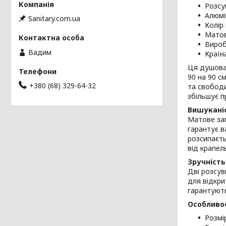
Розсу
Алюмі
Sanitary.com.ua
Колір
Матов
Вироб
Вадим
Країн
Ця душова 
90 на 90 с
+380 (68) 329-64-32
та свободи
збільшує п
Вишукані
Матове заг
гарантує в
розсипаєть
від крапел
Зручність
Дві розсув
для відкри
гарантують
Особливос
Розмі