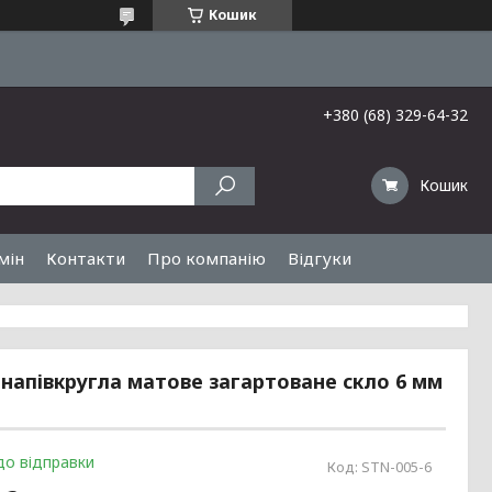
Кошик
+380 (68) 329-64-32
Кошик
мін
Контакти
Про компанію
Відгуки
 напівкругла матове загартоване скло 6 мм
до відправки
Код:
STN-005-6