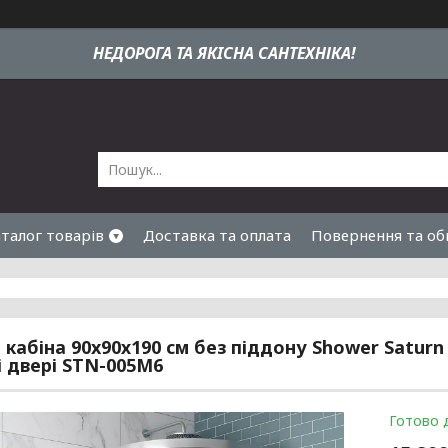
НЕДОРОГА ТА ЯКIСНА САНТЕХНІКА!
талог товарів
Доставка та оплата
Повернення та об
кабіна 90x90х190 см без піддону Shower Saturn
і двері STN-005М6
Готово 