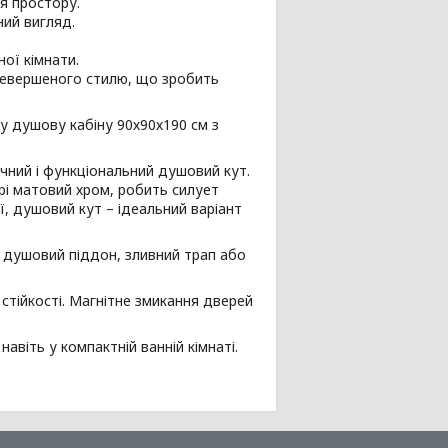
ня простору.
ний вигляд.
ної кімнати.
еревершеного стилю, що зробить
у душову кабіну 90х90х190 см з
чний і функціональний душовий кут.
рі матовий хром, робить силует
ї, душовий кут – ідеальний варіант
душовий піддон, зливний трап або
стійкості. Магнітне змикання дверей
віть у компактній ванній кімнаті.