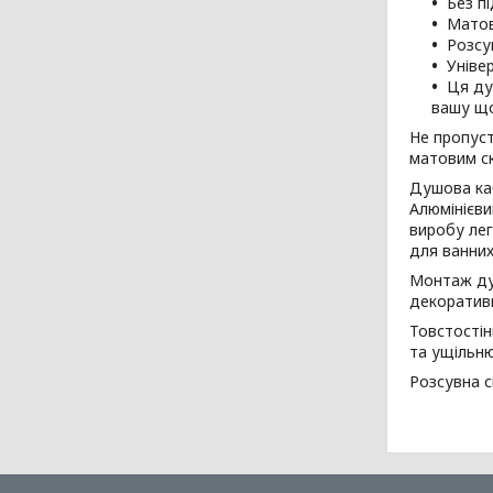
Без п
Матов
Розсув
Уніве
Ця ду
вашу що
Не пропуст
матовим с
Душова каб
Алюмінієви
виробу лег
для ванних
Монтаж ду
декоратив
Товстостін
та ущільню
Розсувна с