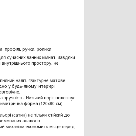
, профілі, ручки, ролики
ля сучасних ванних кімнат. Завдяки
м внутрішнього простору, не
апняний наліт. Фактурне матове
но у будь-якому інтер'єрі.
овговічне.
та зручність. Низький поріг полегшує
асиметрична форма (120х80 см)
ьорі (сатин) не тільки стійкий до
хромованих аналогів.
ий механізм економить місце перед