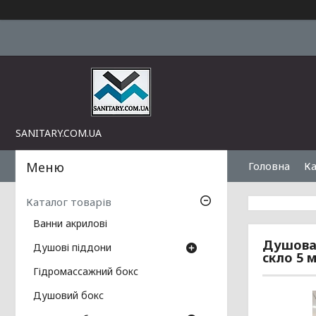
SANITARY.COM.UA
Головна
Ка
Каталог товарів
Ванни акрилові
Душова 
Душові піддони
скло 5 
Гідромассажний бокс
Душовий бокс