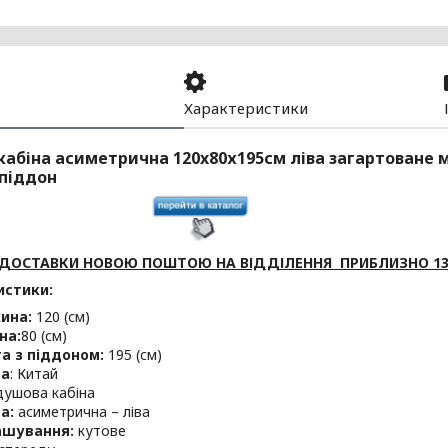
Характеристики
абіна асиметрична 120x80х195см ліва загартоване м
піддон
 ДОСТАВКИ НОВОЮ ПОШТОЮ НА ВІДДІЛЕННЯ ПРИБЛИЗНО 1
истики:
ина:
120 (см)
на:
80 (см)
а з піддоном:
195 (см)
на
: Китай
ушова кабіна
а:
асиметрична – ліва
ашування:
кутове