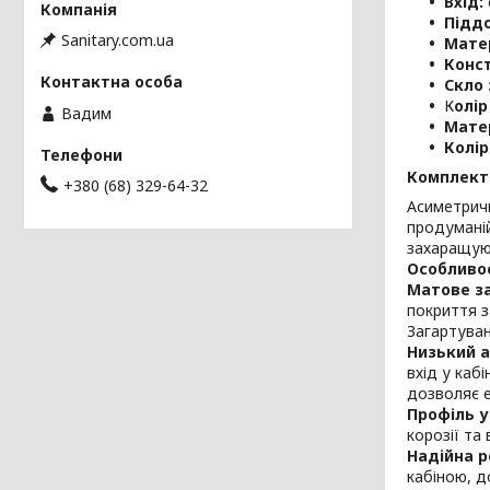
Вхід:
Піддо
Sanitary.com.ua
Мате
Конс
Скло 
К
олір
Вадим
Мате
Колір
Комплект
+380 (68) 329-64-32
Асиметричн
продуманій
захаращую
Особливос
Матове за
покриття з
Загартуван
Низький 
вхід у каб
дозволяє 
Профіль у
корозії та 
Надійна р
кабіною, д