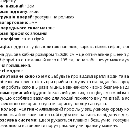
спереду
н: низький
13см
ріал піддону
: акрил
трукція дверей:
розсувні на роликах
загартоване:
5мм
 переднього скла:
матове
ріал профілю:
алюміній
 профілю:
сатин сірий
ація:
піддон з суцільнолитою панеллю, каркас, ніжки, сифон, скла
а душова кабіна розміром 120х80 см – це оптимальне рішення д
 формі та оптимальній висоті 195 см, вона забезпечує максиму
чи приміщення.
ті моделі:
гартоване скло (5 мм):
Забудьте про видимі краплі води та в
абезпечує приватність при прийнятті душу та виглядає благород
ня робить скло в 5 разів міцніше звичайного - воно безпечне і д
асиметричний піддон:
Ідеальний для тих, хто цінує мінімалізм 
іну, що особливо важливо для людей похилого віку та дітей, а 
ефективно використовувати корисну площу санвузла.
 кольорі «Сатин»:
Алюмінієвий профіль у вишуканому сірому кол
вологи, а й не залишає на собі відбитків пальців, на відміну від 
озсувна система:
Двері рухаються плавно і безшумно. Розсувн
озволяючи встановити поруч раковину чи пральну машину.