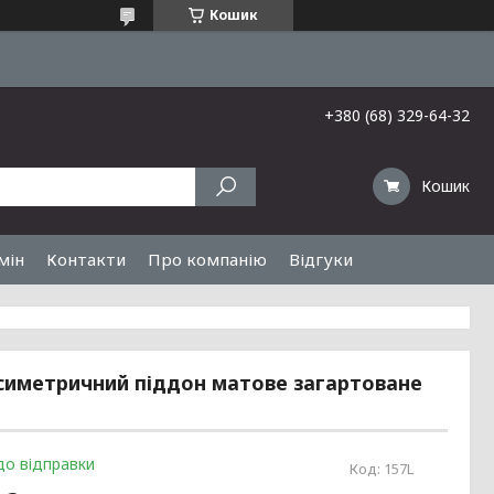
Кошик
+380 (68) 329-64-32
Кошик
мін
Контакти
Про компанію
Відгуки
 асиметричний піддон матове загартоване
до відправки
Код:
157L