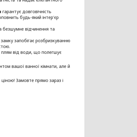
н
гарантує довговічність
оповнить будь-який інтер'єр
а безшумне відчинення та
 замку запобігає розбризкуванню
стою.
 плям від води, що полегшує
нтом вашої ванної кімнати, але й
ю ціною! Замовте прямо зараз і