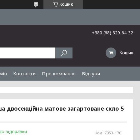
Кошик
+380 (68) 329-64-32
Кошик
мін
Контакти
Про компанію
Відгуки
ша двосекційна матове загартоване скло 5
до відправки
Код:
7053-170