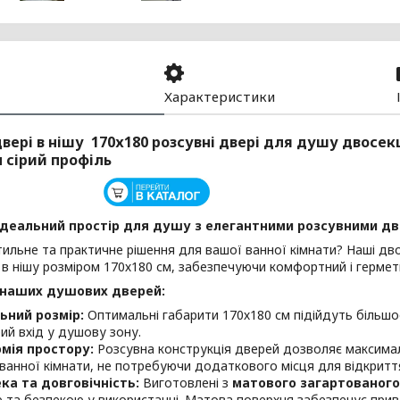
Характеристики
вері в нішу 170х180 розсувні двері для душу двосе
 сірий профіль
ідеальний простір для душу з елегантними розсувними две
ильне та практичне рішення для вашої ванної кімнати? Наші двос
в нішу розміром 170х180 см, забезпечуючи комфортний і герме
 наших душових дверей:
ьний розмір:
Оптимальні габарити 170х180 см підійдуть більшо
ий вхід у душову зону.
мія простору:
Розсувна конструкція дверей дозволяє максима
 ванної кімнати, не потребуючи додаткового місця для відкритт
ка та довговічність:
Виготовлені з
матового загартованого
ю та безпекою у використанні. Матова поверхня забезпечує прив