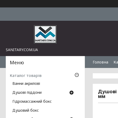
SANITARY.COM.UA
Головна
Ка
Каталог товарів
Ванни акрилові
Душові 
Душові піддони
мм
Гідромассажний бокс
Душовий бокс