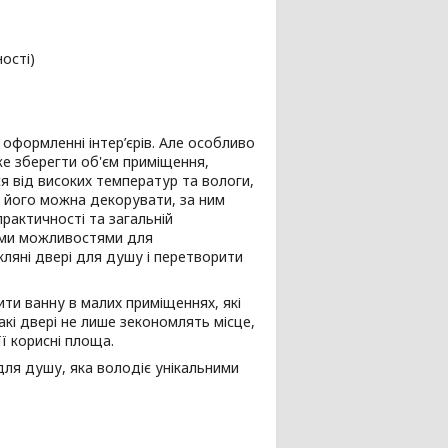
ості)
 оформленні інтер’єрів. Але особливо
же зберегти об'єм приміщення,
я від високих температур та вологи,
, його можна декорувати, за ним
практичності та загальній
ними можливостями для
кляні двері для душу і перетворити
ти ванну в малих приміщеннях, які
акі двері не лише зекономлять місце,
її корисні площа.
для душу, яка володіє унікальними