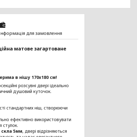
Інформація для замовлення
кційна матове загартоване
рима в нішу 170х180 см!
екційні розсувні двері ідеально
тичний душовий куточок.
сті стандартних ніш, створюючи
льно ефективно використовувати
я стулок.
 скла 5мм
, двері відрізняються
атність та надає елегантного