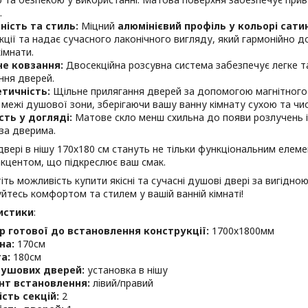
.
ність та стиль:
Міцний
алюмінієвий профіль у кольорі сати
кції та надає сучасного лаконічного вигляду, який гармонійно д
імнати.
е ковзання:
Двосекційна розсувна система забезпечує легке т
ння дверей.
тичність:
Щільне прилягання дверей за допомогою магнітного
 межі душової зони, зберігаючи вашу ванну кімнату сухою та чи
сть у догляді:
Матове скло менш схильна до появи розлучень і
за дверима.
двері в нішу 170х180 см стануть не тільки функціональним елеме
кцентом, що підкреслює ваш смак.
іть можливість купити якісні та сучасні душові двері за вигідно
тесь комфортом та стилем у вашій ванній кімнаті!
истики
:
р готової до встановлення конструкції:
1700х1800мм
на:
170см
а:
180см
душових дверей:
установка в нішу
ант встановлення:
лiвий/правий
ість секцій:
2