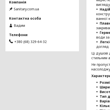
вигляду
Sanitary.com.ua
Надій
констру
ванної к
Плавн
Вадим
закрива
Герме
води за
+380 (68) 329-64-32
Легкі
догляд 
Ці душові 
стильним а
Не пропуст
насолоджуй
Характер
Розмі
Шири
Висот
Тип 
Варi
Кільк