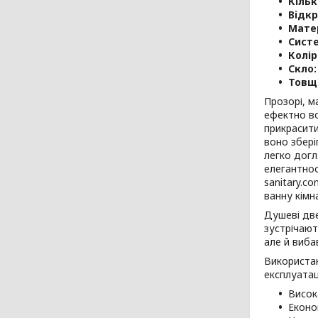
Кільк
Відкр
Мате
Систе
Колір
Скло:
Товщ
Прозорі, м
ефектно во
прикрасити
воно збері
легко догл
елегантнос
sanitary.c
ванну кімн
Душеві две
зустрічают
але й виба
Використан
експлуатац
Висок
Еконо