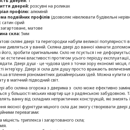
ість дверей:
1
иття дверей:
розсувні на роликах
ріал профілю:
алюміній
ма подвійних профілів
(дозволяє нівелювати будівельні нерівн
:
сатин сірий
загартоване, матове
ина скла:
5мм
атові скляні двері та перегородки набули великої популярності в
ни дивляться у ванній. Скляна двері до ванної кімнати допомо
 його, зробити оригінальним. Скло не псується і не деформуєтьс
гає естетичні властивості протягом усього періоду експлуатації
ядати. Двері душі - це чудова ідея з точки зору економії місця, 
ті інтер'єру. Двері зі скла для душу просто вражають величез
om.ua втілення різноманітних дизайнерських ідей. Можна купити с
ату в магічний підводний світ.
рі або скляна огорожа з дверима з скло може ефективно заміни
ься у більшості міських квартир ще з радянською забудовкою. Т
влять ванну від складних непрактичних конструкцій, які знизять 
ня якісної фурнітури міцного скла дає змогу створювати двері 
ійними перевагами:
а міцність триплекса і загартованого скла;
мія.