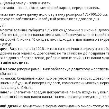
шування зливу – злив у ногах.
ектація – ванна, ніжки, металевий каркас, передня панель.
яємо вам асиметричну акрилову ванну розміром 170х100х55 см,
ер'єру та забезпечить незабутній релакс після довгого дня.
ті:
мпактні зовнішні габарити 170x100 см (довжина x ширина) дозв
або нестандартних ванних кімнатах, забезпечуючи просторий і з
ій формі. Глибина 40 см ідеально підходить для повного зану
оцедур.
крил:
Виготовлена ​​із 100% литого сантехнічного акрилу з анти
ідрізняється міцністю, довговічністю та стійкістю до подряпин 
ся та довго зберігає тепло, роблячи кожне прийняття ванни ма
тацію входить:
й каркас
(опорна рама), який забезпечує додаткову жорсткість,
жби ванни.
ні ніжки:
Спеціальні ніжки, що регулюються по висоті, дозволяю
рівнем на будь-якій поверхні підлоги, компенсуючи можливі нері
 ідеальну стійкість.
панель:
Елегантна передня декоративна панель входить у комп
 зовнішній вигляд вашої ванни. Панель приховує комунікації та
ний дизайн:
Асиметрична форма максимально використовує про