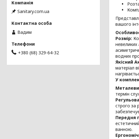
Розта
Компл
Sanitary.com.ua
Представл
вашого інт
Вадим
Особливос
Розмір:
Ко
невеликих 
асиметричн
+380 (68) 329-64-32
водних пр
Якісний А
матеріал в
нагріваєть
У комплек
Металеви
термін слу
Регульова
строго за 
забезпечує
Передня 
естетичний
ванною.
Ергономіч