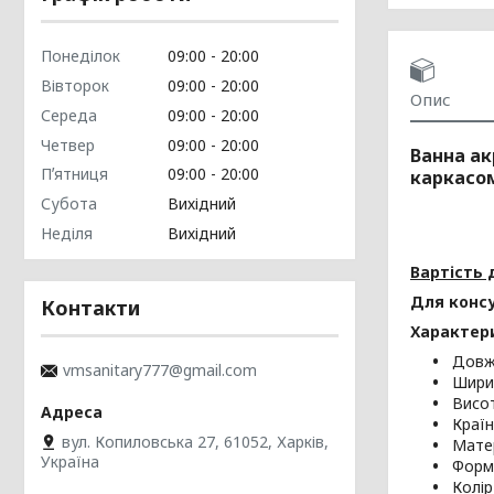
Понеділок
09:00
20:00
Вівторок
09:00
20:00
Опис
Середа
09:00
20:00
Четвер
09:00
20:00
Ванна ак
Пʼятниця
09:00
20:00
каркасо
Субота
Вихідний
Неділя
Вихідний
Вартість 
Для консу
Контакти
Характер
Довжи
vmsanitary777@gmail.com
Ширин
Висот
Країн
вул. Копиловська 27, 61052, Харків,
Матер
Україна
Форма
Колір