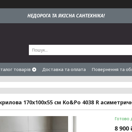
НЕДОРОГА ТА ЯКIСНА САНТЕХНІКА!
талог товарів
Доставка та оплата
Повернення та об
крилова 170х100х55 см Ko&Po 4038 R асиметрич
Готово 
8 900 