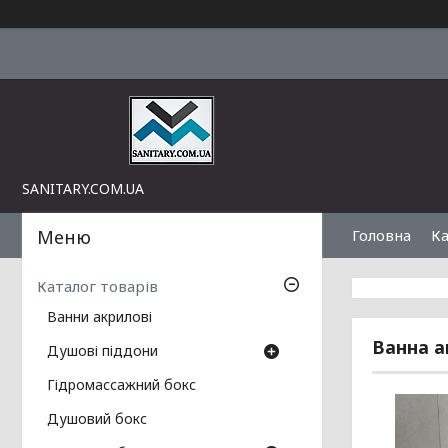
SANITARY.COM.UA
Головна
Ка
Каталог товарів
Ванни акрилові
Ванна а
Душові піддони
Гідромассажний бокс
Душовий бокс