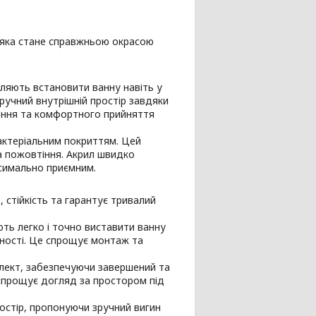
 яка стане справжньою окрасою
оляють встановити ванну навіть у
ручний внутрішній простір завдяки
рення та комфортного прийняття
бактеріальним покриттям. Цей
та пожовтіння. Акрил швидко
ксимально приємним.
 стійкість та гарантує тривалий
ть легко і точно виставити ванну
вності. Це спрощує монтаж та
лект, забезпечуючи завершений та
 спрощує догляд за простором під
стір, пропонуючи зручний вигин