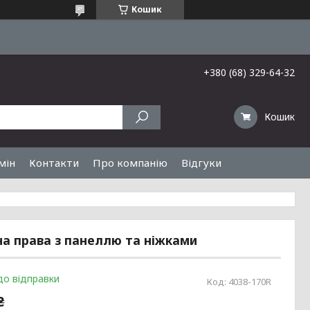
Кошик
+380 (68) 329-64-32
Кошик
мін
Контакти
Про компанію
Відгуки
на права з панеллю та ніжками
до відправки
Код:
4038-170R
₴